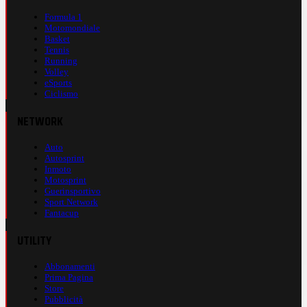
Formula 1
Motomondiale
Basket
Tennis
Running
Volley
eSports
Ciclismo
NETWORK
Auto
Autosprint
Inmoto
Motosprint
Guerinsportivo
Sport Network
Fantacup
UTILITY
Abbonamenti
Prima Pagina
Store
Pubblicità