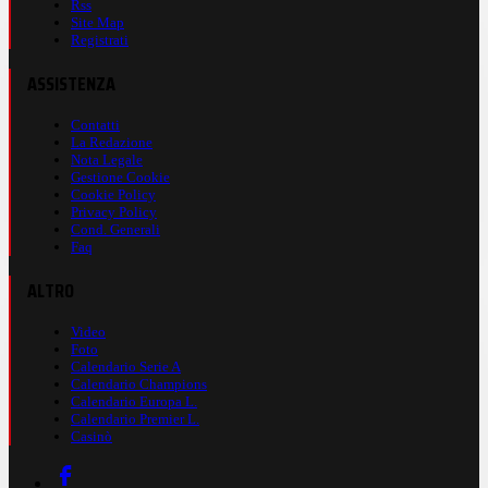
Rss
Site Map
Registrati
ASSISTENZA
Contatti
La Redazione
Nota Legale
Gestione Cookie
Cookie Policy
Privacy Policy
Cond. Generali
Faq
ALTRO
Video
Foto
Calendario Serie A
Calendario Champions
Calendario Europa L.
Calendario Premier L.
Casinò