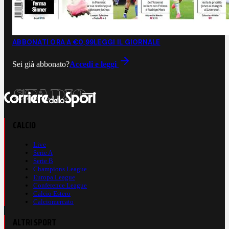
ABBONATI ORA A €0,99
LEGGI IL GIORNALE
Sei già abbonato?
Accedi e leggi
CALCIO
Live
Serie A
Serie B
Champions League
Europa League
Conference League
Calcio Estero
Calciomercato
ALTRI SPORT