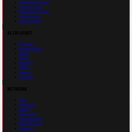
Champions League
Europa League
Conference League
Calcio Estero
Calciomercato
ALTRI SPORT
Formula 1
Motomondiale
Basket
Tennis
Running
Volley
eSports
Ciclismo
NETWORK
Auto
Autosprint
Inmoto
Motosprint
Guerinsportivo
Sport Network
Fantacup