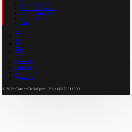
Calendario Serie A
Calendario Champions
Calendario Europa L.
Calendario Premier L.
Casinò
Facebook
Instagram
X
WhatsApp
© 2026 CorriereDelloSport - P.Iva 00878311000