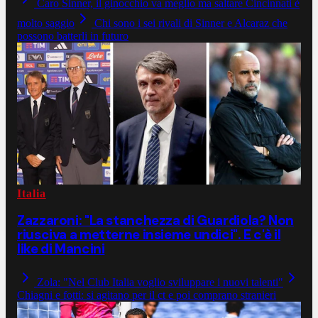
Caro Sinner, il ginocchio va meglio ma saltare Cincinnati è
molto saggio
Chi sono i sei rivali di Sinner e Alcaraz che
possono batterli in futuro
Italia
Zazzaroni: "La stanchezza di Guardiola? Non
riusciva a metterne insieme undici". E c'è il
like di Mancini
Zola: "Nel Club Italia voglio sviluppare i nuovi talenti"
Chiagni e fotti: si agitano per il ct e poi comprano stranieri