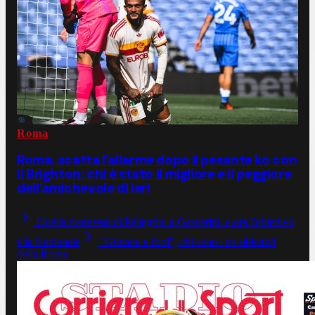
Roma
Roma, scatta l'allarme dopo il pesante ko con
il Brighton: chi è stato il migliore e il peggiore
dell'amichevole di ieri
Quella promessa di Pellegrini a Gasperini: e ora l'obiettivo
è la Nazionale
"Giovani e forti", chi sono i tre obiettivi
della Roma