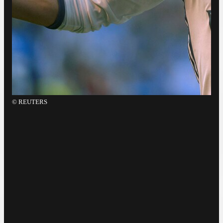
©
REUTERS
©
E