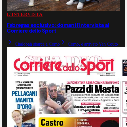
L'INTERVISTA
Fabregas esclusivo: domani l'intervista al
Corriere dello Sport
Chalobah sbarca a Como
Como, è arrivato Yan Couto