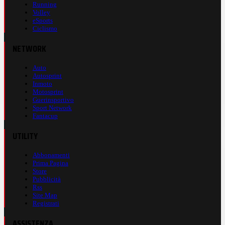
Running
Volley
eSports
Ciclismo
NETWORK
Auto
Autosprint
Inmoto
Motosprint
Guerinsportivo
Sport Network
Fantacup
UTILITY
Abbonamenti
Prima Pagina
Store
Pubblicità
Rss
Site Map
Registrati
ASSISTENZA