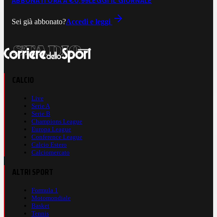
ABBONATI ORA A €0,99
LEGGI IL GIORNALE
Sei già abbonato?
Accedi e leggi
CALCIO
Live
Serie A
Serie B
Champions League
Europa League
Conference League
Calcio Estero
Calciomercato
ALTRI SPORT
Formula 1
Motomondiale
Basket
Tennis