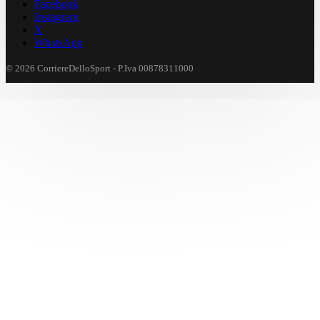
Facebook
Instagram
X
WhatsApp
© 2026 CorriereDelloSport - P.Iva 00878311000