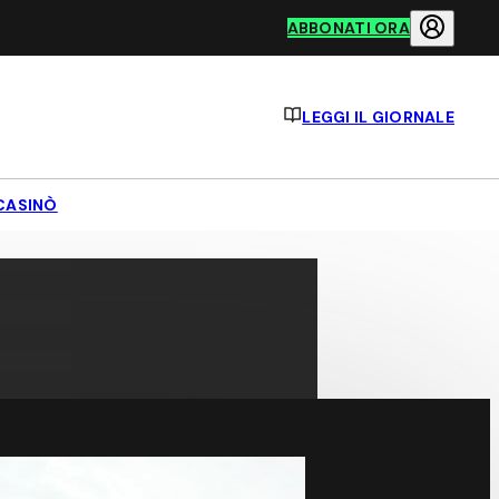
ABBONATI ORA
LEGGI IL GIORNALE
CASINÒ