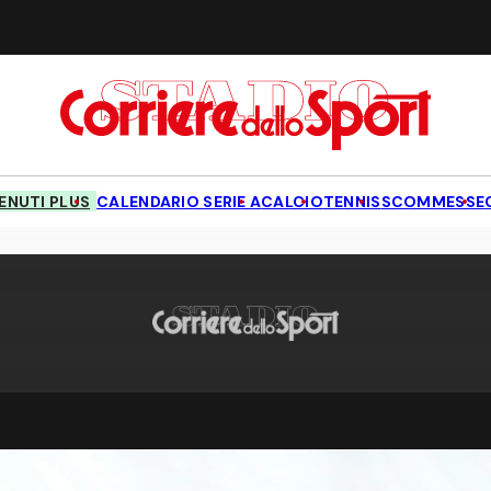
NUTI PLUS
CALENDARIO SERIE A
CALCIO
TENNIS
SCOMMESSE