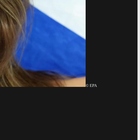
©
EPA