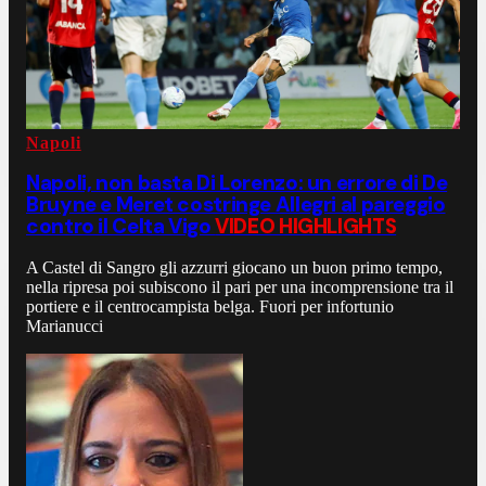
Napoli
Napoli, non basta Di Lorenzo: un errore di De
Bruyne e Meret costringe Allegri al pareggio
contro il Celta Vigo
VIDEO HIGHLIGHTS
A Castel di Sangro gli azzurri giocano un buon primo tempo,
nella ripresa poi subiscono il pari per una incomprensione tra il
portiere e il centrocampista belga. Fuori per infortunio
Marianucci