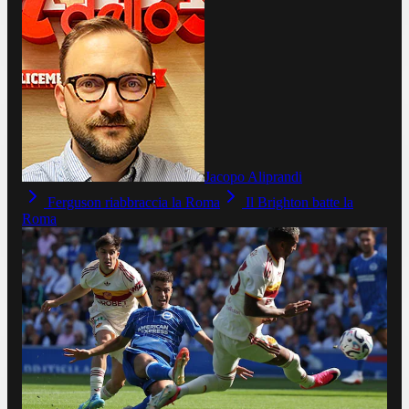
Jacopo Aliprandi
Ferguson riabbraccia la Roma
Il Brighton batte la
Roma