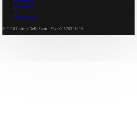
Facebook
Instagram
X
WhatsApp
© 2026 CorriereDelloSport - P.Iva 00878311000