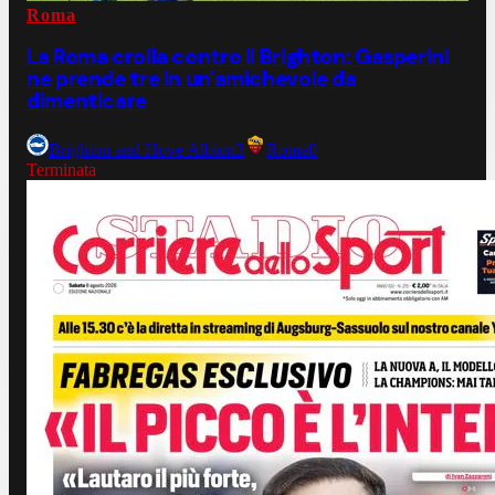
Roma
La Roma crolla contro il Brighton: Gasperini
ne prende tre in un'amichevole da
dimenticare
Brighton and Hove Albion
3
Roma
0
Terminata