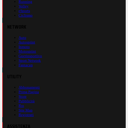
Running
Volley
eSports
Ciclismo
NETWORK
Auto
Autosprint
Inmoto
Motosprint
Guerinsportivo
Sport Network
Fantacup
UTILITY
Abbonamenti
Prima Pagina
Store
Pubblicità
Rss
Site Map
Registrati
ASSISTENZA