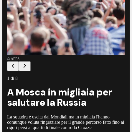
©
AFPS
©
A
1
di
8
A Mosca in migliaia per
salutare la Russia
La squadra è uscita dai Mondiali ma in migliaia l'hanno
comunque voluta ringraziare per il grande percorso fatto fino ai
rigori persi ai quarti di finale contro la Croazia