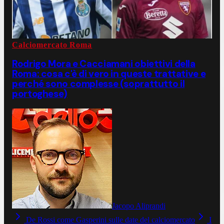
Calciomercato Roma
Rodrigo Mora e Cacciamani obiettivi della
Roma: cosa c'è di vero in queste trattative e
perché sono complesse (soprattutto il
portoghese)
Jacopo Aliprandi
De Rossi come Gasperini sulle date del calciomercato
I