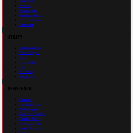
Autosprint
Inmoto
Motosprint
Guerinsportivo
Sport Network
Fantacup
UTILITY
Abbonamenti
Prima Pagina
Store
Pubblicità
Rss
Site Map
Registrati
ASSISTENZA
Contatti
La Redazione
Nota Legale
Gestione Cookie
Cookie Policy
Privacy Policy
Cond. Generali
Faq