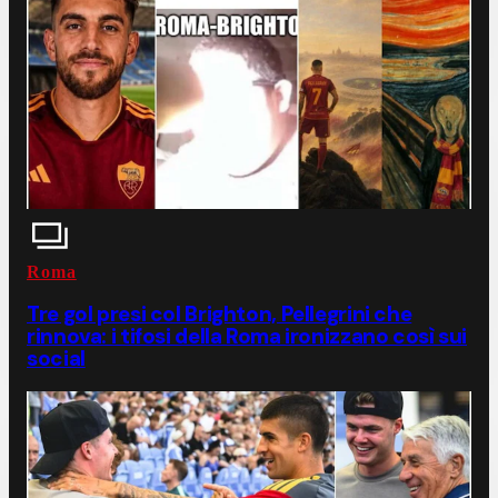
Roma
Tre gol presi col Brighton, Pellegrini che
rinnova: i tifosi della Roma ironizzano così sui
social