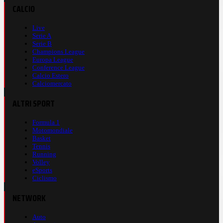
CALCIO
Live
Serie A
Serie B
Champions League
Europa League
Conference League
Calcio Estero
Calciomercato
ALTRI SPORT
Formula 1
Motomondiale
Basket
Tennis
Running
Volley
eSports
Ciclismo
NETWORK
Auto