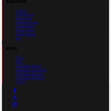
ASSISTENZA
Contatti
La Redazione
Nota Legale
Gestione Cookie
Cookie Policy
Privacy Policy
Cond. Generali
Faq
ALTRO
Video
Foto
Calendario Serie A
Calendario Champions
Calendario Europa L.
Calendario Premier L.
Casinò