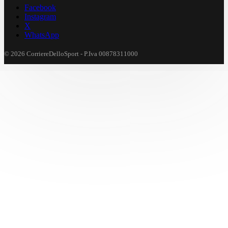
Facebook
Instagram
X
WhatsApp
© 2026 CorriereDelloSport - P.Iva 00878311000