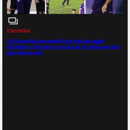
Fiorentina
La Fiorentina prende il gol del pareggio
all'ultimo, Grosso è una furia: la reazione fa il
giro dei social