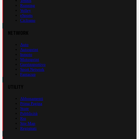
Tennis
Running
Volley
eSports
Ciclismo
NETWORK
Auto
Autosprint
Inmoto
Motosprint
Guerinsportivo
Sport Network
Fantacup
UTILITY
Abbonamenti
Prima Pagina
Store
Pubblicità
Rss
Site Map
Registrati