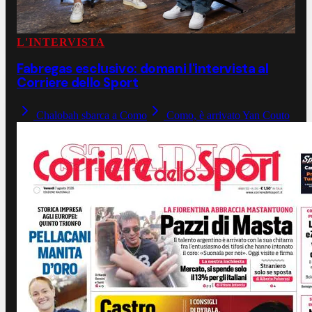
L'INTERVISTA
Fabregas esclusivo: domani l'intervista al
Corriere dello Sport
Chalobah sbarca a Como
Como, è arrivato Yan Couto