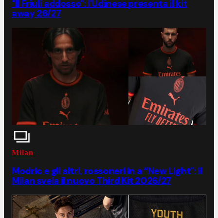
"Il Friuli addosso": l'Udinese presenta il kit
away 26/27
Milan
Modric e gli altri, rossoneri in a “New Light": il
Milan svela il nuovo Third Kit 2026/27