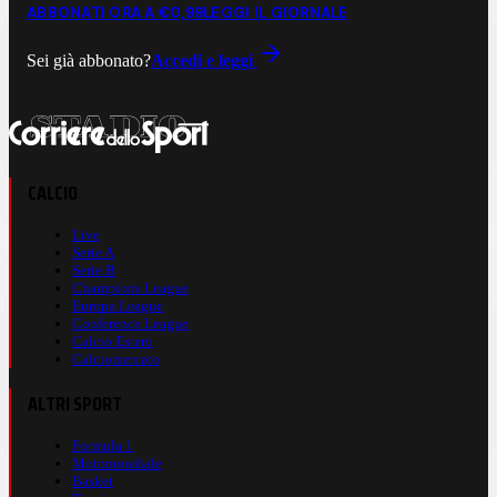
ABBONATI ORA A €0,99
LEGGI IL GIORNALE
Sei già abbonato?
Accedi e leggi
CALCIO
Live
Serie A
Serie B
Champions League
Europa League
Conference League
Calcio Estero
Calciomercato
ALTRI SPORT
Formula 1
Motomondiale
Basket