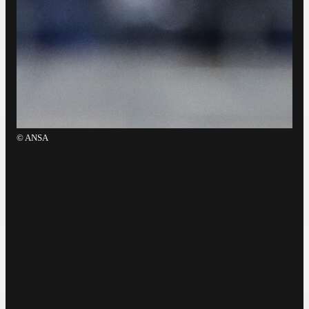
©
ANSA
©
Ba