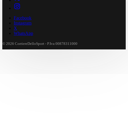
Facebook
Instagram
X
WhatsApp
© 2026 CorriereDelloSport - P.Iva 00878311000