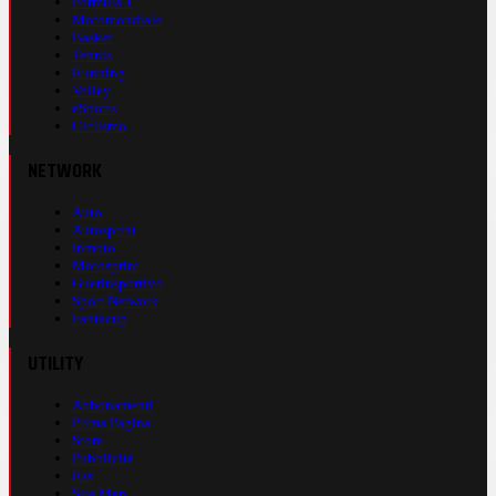
Formula 1
Motomondiale
Basket
Tennis
Running
Volley
eSports
Ciclismo
NETWORK
Auto
Autosprint
Inmoto
Motosprint
Guerinsportivo
Sport Network
Fantacup
UTILITY
Abbonamenti
Prima Pagina
Store
Pubblicità
Rss
Site Map