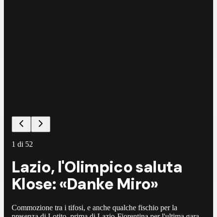
1
di
52
Lazio, l'Olimpico saluta
Klose: «Danke Miro»
Commozione tra i tifosi, e anche qualche fischio per la
presenza di Lotito, prima di Lazio-Fiorentina per l'ultima gara