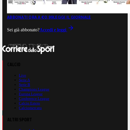
ABBONATI ORA A €0,99
LEGGI IL GIORNALE
Sei già abbonato?
Accedi e leggi
CALCIO
Live
Serie A
Serie B
Champions League
Europa League
Conference League
Calcio Estero
Calciomercato
ALTRI SPORT