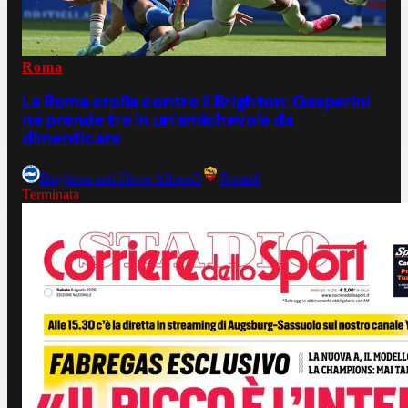
Roma
La Roma crolla contro il Brighton: Gasperini
ne prende tre in un'amichevole da
dimenticare
Brighton and Hove Albion
3
Roma
0
Terminata