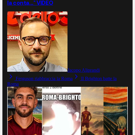
la conta..." VIDEO
Jacopo Aliprandi
Ferguson riabbraccia la Roma
Il Brighton batte la
Roma