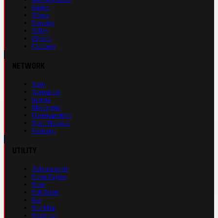
Basket
Tennis
Running
Volley
eSports
Ciclismo
NETWORK
Auto
Autosprint
Inmoto
Motosprint
Guerinsportivo
Sport Network
Fantacup
UTILITY
Abbonamenti
Prima Pagina
Store
Pubblicità
Rss
Site Map
Registrati