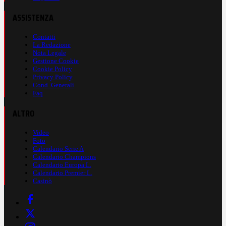
ASSISTENZA
Contatti
La Redazione
Nota Legale
Gestione Cookie
Cookie Policy
Privacy Policy
Cond. Generali
Faq
ALTRO
Video
Foto
Calendario Serie A
Calendario Champions
Calendario Europa L.
Calendario Premier L.
Casinò