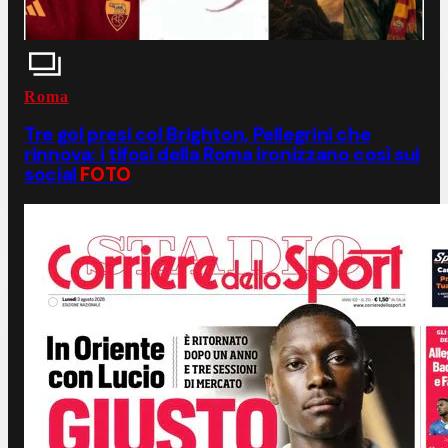
Roma
Tre gol presi col Brighton, Pellegrini che
rinnova: i tifosi della Roma ironizzano così sui
social
FOTO