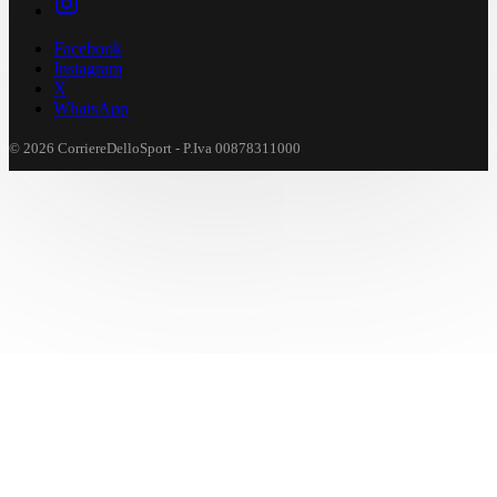
Facebook
Instagram
X
WhatsApp
© 2026 CorriereDelloSport - P.Iva 00878311000