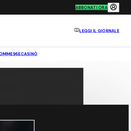
ABBONATI ORA
LEGGI IL GIORNALE
OMMESSE
CASINÒ