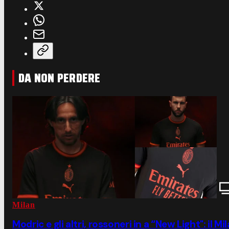
DA NON PERDERE
Milan
Modric e gli altri, rossoneri in a “New Light": il M