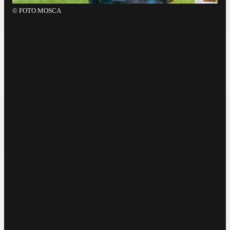
©
FOTO MOSCA
©
F