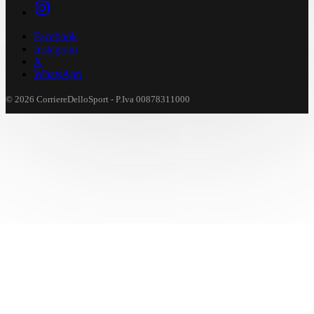
Facebook
Instagram
X
WhatsApp
© 2026 CorriereDelloSport - P.Iva 00878311000