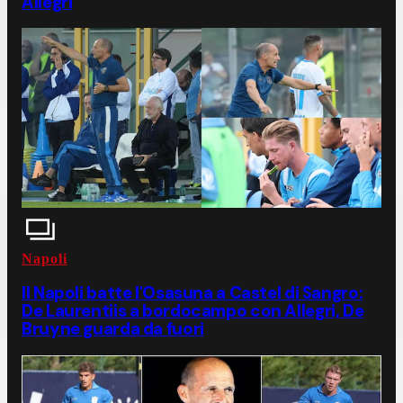
Allegri
Napoli
Il Napoli batte l'Osasuna a Castel di Sangro:
De Laurentiis a bordocampo con Allegri, De
Bruyne guarda da fuori