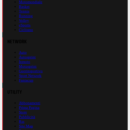
Motomondiale
Basket
Tennis
Running
Volley
eSports
Ciclismo
NETWORK
Auto
Autosprint
Inmoto
Motosprint
Guerinsportivo
Sport Network
Fantacup
UTILITY
Abbonamenti
Prima Pagina
Store
Pubblicità
Rss
Site Map