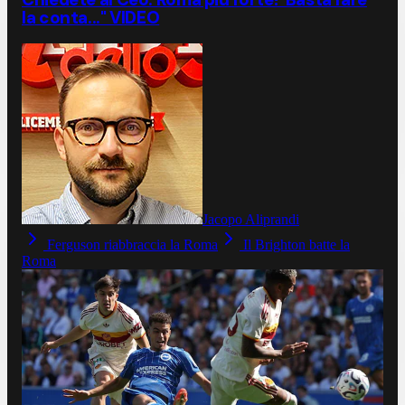
la conta..." VIDEO
Jacopo Aliprandi
Ferguson riabbraccia la Roma
Il Brighton batte la
Roma