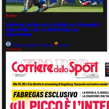
Roma
La Roma crolla contro il Brighton: Gasperini
ne prende tre in un'amichevole da
dimenticare
Brighton and Hove Albion
3
Roma
0
Terminata