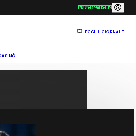
ABBONATI ORA
LEGGI IL GIORNALE
CASINÒ