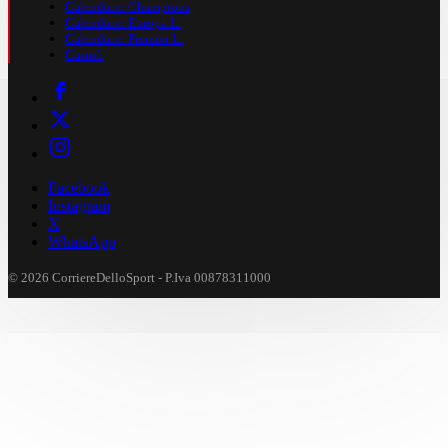
Calendario Champions
Calendario Europa L.
Calendario Premier L.
Casinò
Facebook
Instagram
X
WhatsApp
© 2026 CorriereDelloSport - P.Iva 00878311000