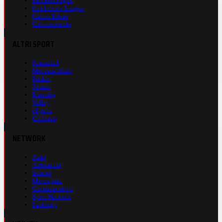
Europa League
Conference League
Calcio Estero
Calciomercato
ALTRI SPORT
Formula 1
Motomondiale
Basket
Tennis
Running
Volley
eSports
Ciclismo
NETWORK
Auto
Autosprint
Inmoto
Motosprint
Guerinsportivo
Sport Network
Fantacup