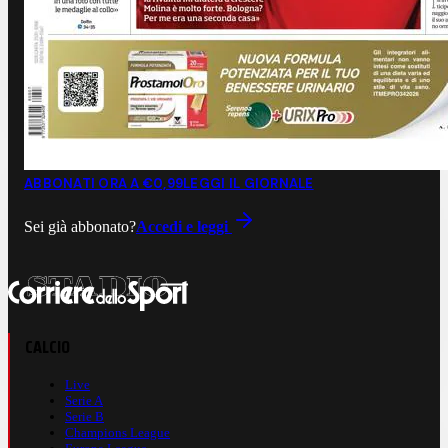
ABBONATI ORA A €0,99
LEGGI IL GIORNALE
Sei già abbonato?
Accedi e leggi
CALCIO
Live
Serie A
Serie B
Champions League