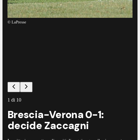
©
L
©
LaPresse
1
di
10
Brescia-Verona 0-1:
decide Zaccagni