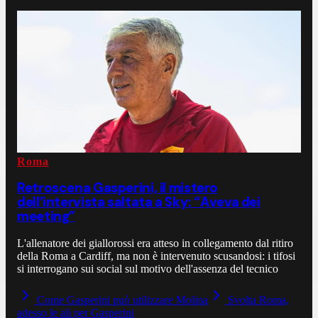
Roma
Retroscena Gasperini, il mistero
dell’intervista saltata a Sky: “Aveva dei
meeting”
L'allenatore dei giallorossi era atteso in collegamento dal ritiro
della Roma a Cardiff, ma non è intervenuto scusandosi: i tifosi
si interrogano sui social sul motivo dell'assenza del tecnico
Come Gasperini può utilizzare Molina
Svolta Roma,
adesso le ali per Gasperini