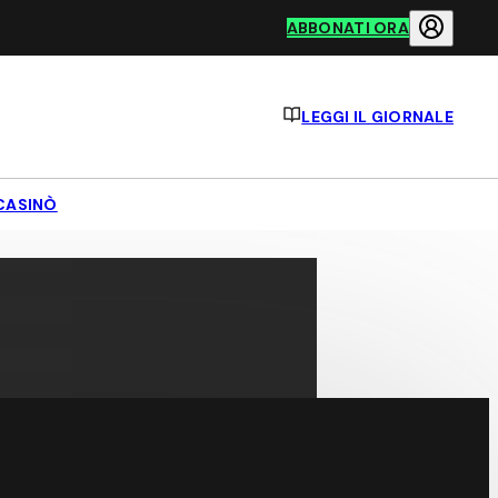
ABBONATI ORA
LEGGI IL GIORNALE
CASINÒ