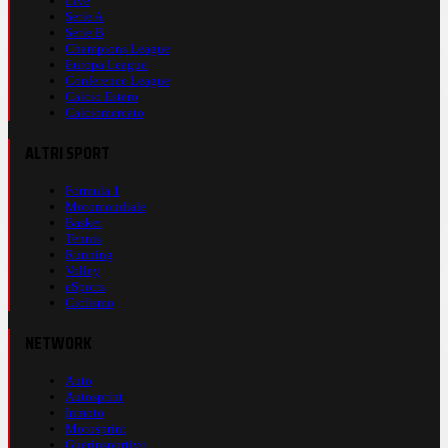
Live
Serie A
Serie B
Champions League
Europa League
Conference League
Calcio Estero
Calciomercato
ALTRI SPORT
Formula 1
Motomondiale
Basket
Tennis
Running
Volley
eSports
Ciclismo
NETWORK
Auto
Autosprint
Inmoto
Motosprint
Guerinsportivo