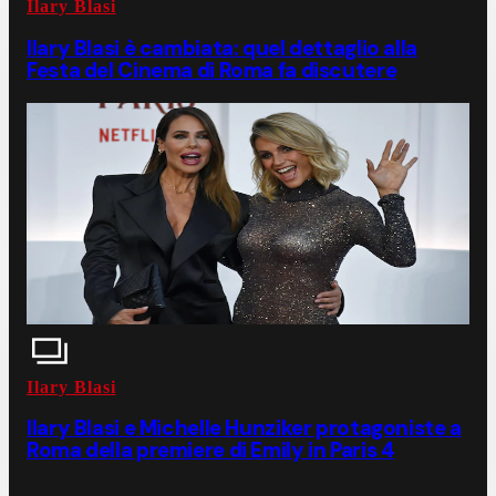
Ilary Blasi
Ilary Blasi è cambiata: quel dettaglio alla
Festa del Cinema di Roma fa discutere
Ilary Blasi
Ilary Blasi e Michelle Hunziker protagoniste a
Roma della premiere di Emily in Paris 4