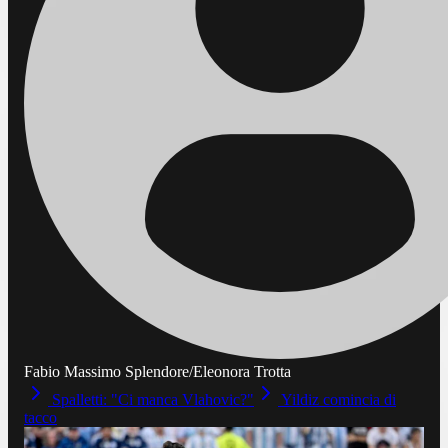
Fabio Massimo Splendore/Eleonora Trotta
Spalletti: "Ci manca Vlahovic?"
Yildiz comincia di
tacco