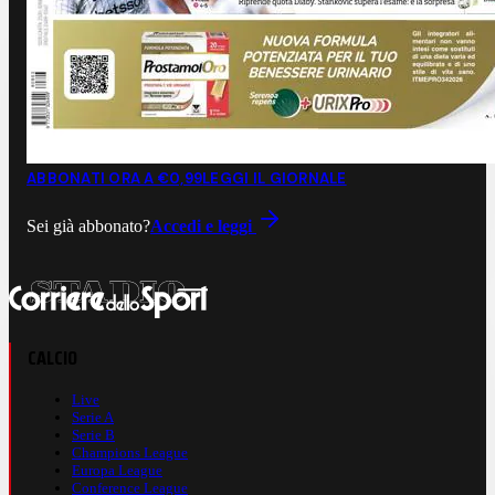
ABBONATI ORA A €0,99
LEGGI IL GIORNALE
Sei già abbonato?
Accedi e leggi
CALCIO
Live
Serie A
Serie B
Champions League
Europa League
Conference League