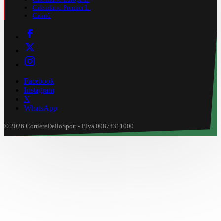
Calendario Premier L.
Casinò
Facebook
Instagram
X
WhatsApp
© 2026 CorriereDelloSport - P.Iva 00878311000