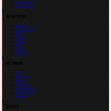
Calcio Estero
Calciomercato
ALTRI SPORT
Formula 1
Motomondiale
Basket
Tennis
Running
Volley
eSports
Ciclismo
NETWORK
Auto
Autosprint
Inmoto
Motosprint
Guerinsportivo
Sport Network
Fantacup
UTILITY