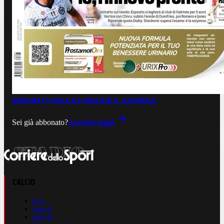
ABBONATI ORA A €0,99
LEGGI IL GIORNALE
Sei già abbonato?
Accedi e leggi
CALCIO
Live
Serie A
Serie B