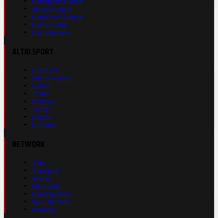
Champions League
Europa League
Conference League
Calcio Estero
Calciomercato
ALTRI SPORT
Formula 1
Motomondiale
Basket
Tennis
Running
Volley
eSports
Ciclismo
NETWORK
Auto
Autosprint
Inmoto
Motosprint
Guerinsportivo
Sport Network
Fantacup