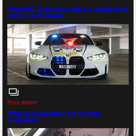
Ferrari 512 Testarossa contro la vetrata di un
centro commerciale
News motori
BMW M3 Competition per la polizia
australiana