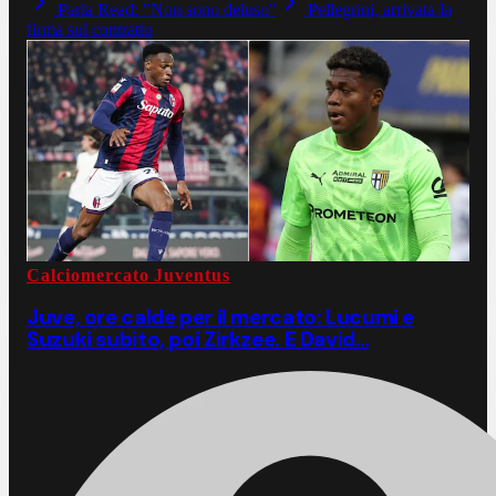
Parla Read: "Non sono deluso"
Pellegrini, arrivata la
firma sul contratto
Calciomercato Juventus
Juve, ore calde per il mercato: Lucumi e
Suzuki subito, poi Zirkzee. E David…