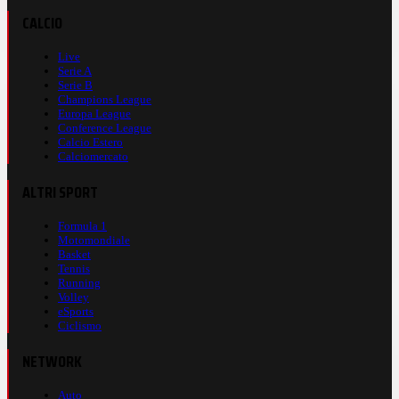
CALCIO
Live
Serie A
Serie B
Champions League
Europa League
Conference League
Calcio Estero
Calciomercato
ALTRI SPORT
Formula 1
Motomondiale
Basket
Tennis
Running
Volley
eSports
Ciclismo
NETWORK
Auto