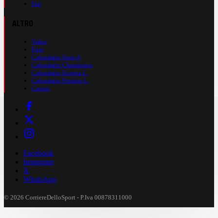
Faq
ALTRO
Video
Foto
Calendario Serie A
Calendario Champions
Calendario Europa L.
Calendario Premier L.
Casinò
Facebook
Instagram
X
WhatsApp
© 2026 CorriereDelloSport - P.Iva 00878311000