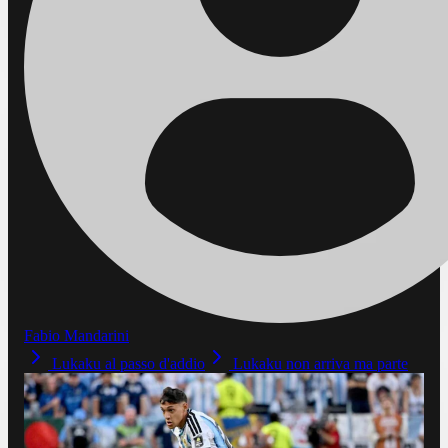
Fabio Mandarini
Lukaku al passo d'addio
Lukaku non arriva ma parte