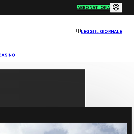
ABBONATI ORA
LEGGI IL GIORNALE
CASINÒ