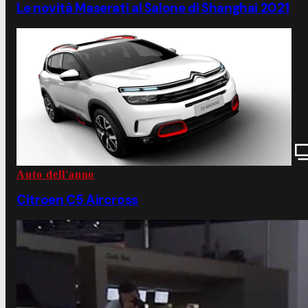
Le novità Maserati al Salone di Shanghai 2021
Auto dell'anno
Citroen C5 Aircross