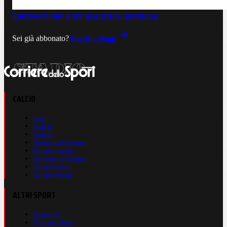
ABBONATI ORA A €0,99
LEGGI IL GIORNALE
Sei già abbonato?
Accedi e leggi
CALCIO
Live
Serie A
Serie B
Champions League
Europa League
Conference League
Calcio Estero
Calciomercato
ALTRI SPORT
Formula 1
Motomondiale