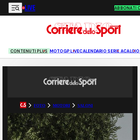
LIVE
Vai al contenuto principale
ABBONATI 
CONTENUTI PLUS
MOTOGP LIVE
CALENDARIO SERIE A
CALCIO
FOTO
MOTORI
SALONI