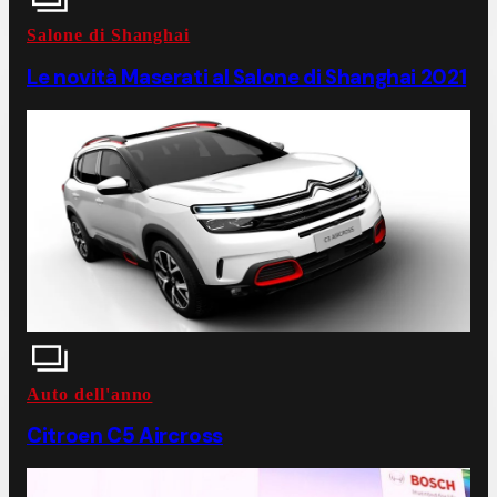
Salone di Shanghai
Le novità Maserati al Salone di Shanghai 2021
Auto dell'anno
Citroen C5 Aircross