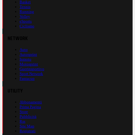
Basket
Tennis
Running
Volley
eSports
Ciclismo
NETWORK
Auto
Autosprint
Inmoto
Motosprint
Guerinsportivo
Sport Network
Fantacup
UTILITY
Abbonamenti
Prima Pagina
Store
Pubblicità
Rss
Site Map
Registrati