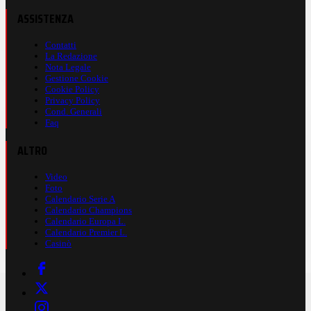
ASSISTENZA
Contatti
La Redazione
Nota Legale
Gestione Cookie
Cookie Policy
Privacy Policy
Cond. Generali
Faq
ALTRO
Video
Foto
Calendario Serie A
Calendario Champions
Calendario Europa L.
Calendario Premier L.
Casinò