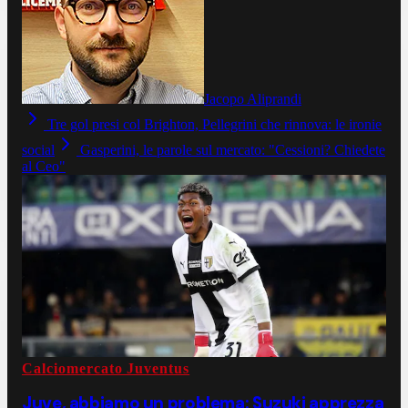
Jacopo Aliprandi
Tre gol presi col Brighton, Pellegrini che rinnova: le ironie
social
Gasperini, le parole sul mercato: "Cessioni? Chiedete
al Ceo"
Calciomercato Juventus
Juve, abbiamo un problema: Suzuki apprezza