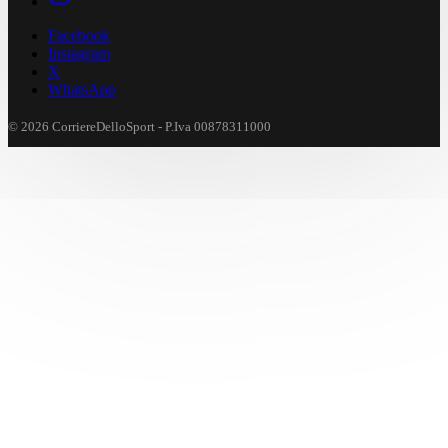
Facebook
Instagram
X
WhatsApp
© 2026 CorriereDelloSport - P.Iva 00878311000