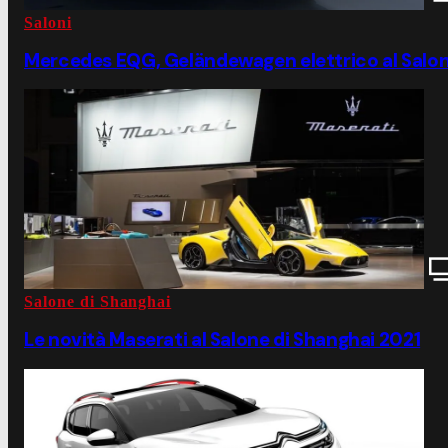
Saloni
Mercedes EQG, Geländewagen elettrico al Salo
Salone di Shanghai
Le novità Maserati al Salone di Shanghai 2021