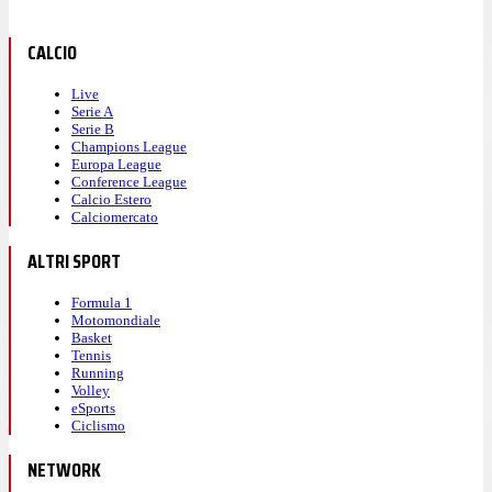
CALCIO
Live
Serie A
Serie B
Champions League
Europa League
Conference League
Calcio Estero
Calciomercato
ALTRI SPORT
Formula 1
Motomondiale
Basket
Tennis
Running
Volley
eSports
Ciclismo
NETWORK