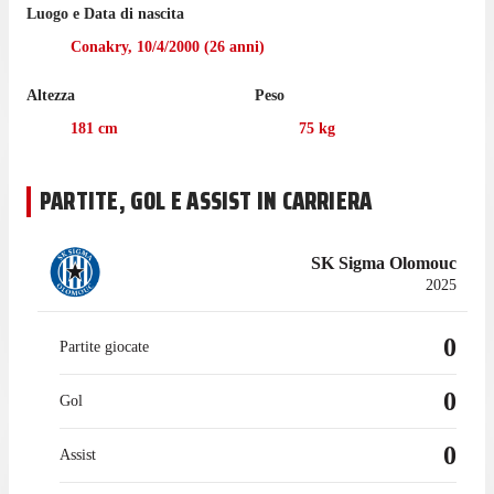
Luogo e Data di nascita
RFC Seraing: una sconfitta per 2-0 contro l'Anversa, in cui ha
giocato 67 minuti. Ha ricevuto 7 cartellini gialli, oltre a essere
Conakry
,
10/4/2000
(
26
anni)
stato espulso 1 volta.
Altezza
Peso
Sylla ha giocato 2 partite di Ligue 1 nell'ultima stagione con il
Nantes.
181
cm
75
kg
Il difensore ha iniziato la sua esperienza con RFC Seraing nel
luglio 2022, mentre prima giocava con il Nantes, con cui ha
PARTITE, GOL E ASSIST IN CARRIERA
collezionato 4 presenze in campionato.
SK Sigma Olomouc
2025
0
Partite giocate
0
Gol
0
Assist