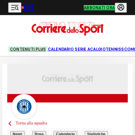
LIVE
Vai al contenuto principale
ABBONATI ORA
CONTENUTI PLUS
CALENDARIO SERIE A
CALCIO
TENNIS
SCOM
Torna alla squadra
News
Rosa
Calendario
Statistiche