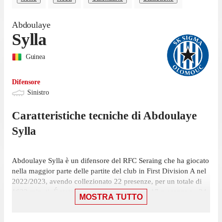
Abdoulaye
Sylla
Guinea
Difensore
Sinistro
Caratteristiche tecniche di
Abdoulaye
Sylla
Abdoulaye Sylla è un difensore del RFC Seraing che ha giocato
nella maggior parte delle partite del club in First Division A nel
2022/2023, avendo collezionato 22 presenze, per un totale di
1633 minuti. É stato scelto nell'11 iniziale in 17 presenze su 34
MOSTRA TUTTO
giornate ed è subentrato 5 volte.
Sylla ha collezionato la sua ultima presenza l'11 marzo, con