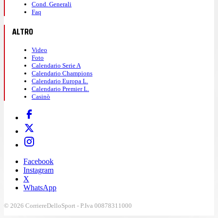
Cond. Generali
Faq
ALTRO
Video
Foto
Calendario Serie A
Calendario Champions
Calendario Europa L.
Calendario Premier L.
Casinò
Facebook
Instagram
X
WhatsApp
© 2026 CorriereDelloSport - P.Iva 00878311000