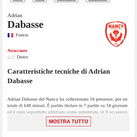
Adrian
Dabasse
Francia
Attaccante
Destro
Caratteristiche tecniche di
Adrian
Dabasse
Adrian Dabasse del Nancy ha collezionato 16 presenze, per un
totale di 648 minuti. É partito titolare in 7 partite su 34 giornate
ed è stato soprattutto utilizzato come subentrato, in 9 occasioni.
MOSTRA TUTTO
La sua ultima presenza in Ligue 2 è stata il 9 maggio, partita in
cui ha giocato 27 minuti con la maglia del Nancy contro il
Dunkerque, nella vittoria per 3-2. In totale l'attaccante ha