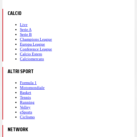
CALCIO
Live
Serie A
Serie B
Champions League
Europa League
Conference League
Calcio Estero
Calciomercato
ALTRI SPORT
Formula 1
Motomondiale
Basket
Tennis
Running
Volley
eSports
Ciclismo
NETWORK