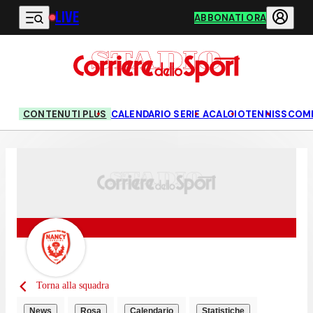
LIVE
Vai al contenuto principale
ABBONATI ORA
CONTENUTI PLUS
CALENDARIO SERIE A
CALCIO
TENNIS
SCOM
Torna alla squadra
News
Rosa
Calendario
Statistiche