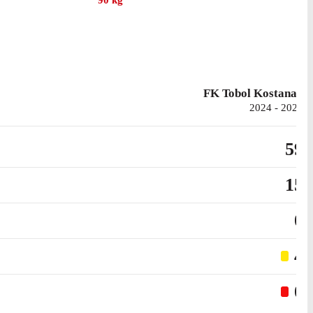
90
kg
FK Tobol Kostanay
2024 - 2025
59
15
0
4
0