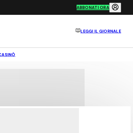
ABBONATI ORA
LEGGI IL GIORNALE
CASINÒ