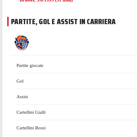
Brussel
,
3/8/1995
(
31
anni)
PARTITE, GOL E ASSIST IN CARRIERA
Partite giocate
Gol
Assist
Cartellini Gialli
Cartellini Rossi