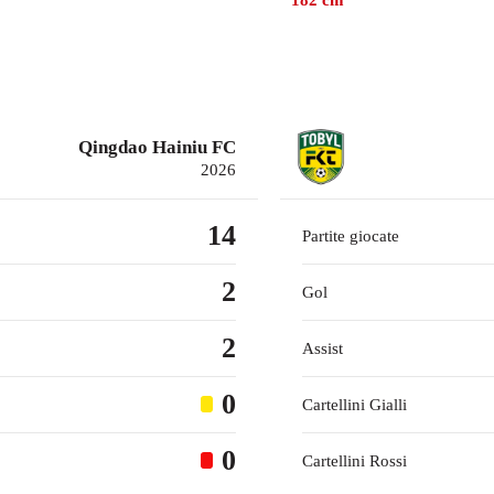
182
cm
Qingdao Hainiu FC
2026
14
Partite giocate
2
Gol
2
Assist
0
Cartellini Gialli
0
Cartellini Rossi