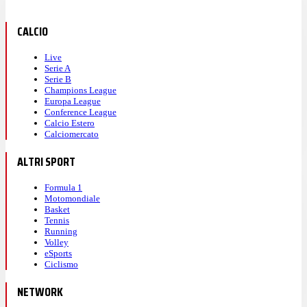
CALCIO
Live
Serie A
Serie B
Champions League
Europa League
Conference League
Calcio Estero
Calciomercato
ALTRI SPORT
Formula 1
Motomondiale
Basket
Tennis
Running
Volley
eSports
Ciclismo
NETWORK