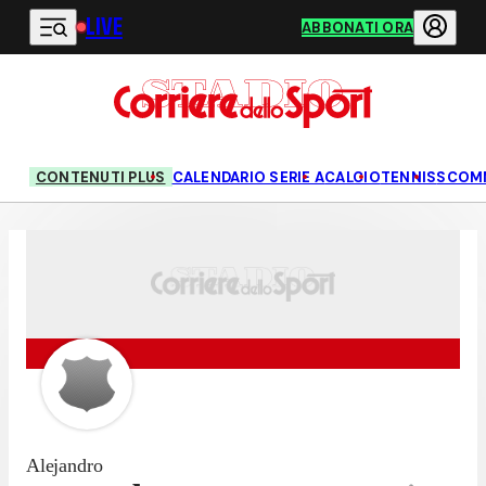
LIVE
Vai al contenuto principale
ABBONATI ORA
CONTENUTI PLUS
CALENDARIO SERIE A
CALCIO
TENNIS
SCOM
Alejandro