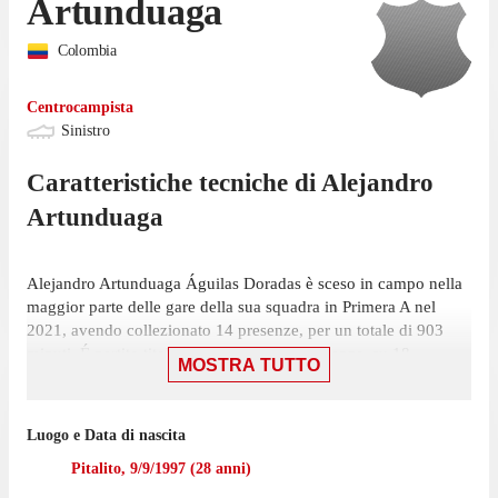
Artunduaga
Colombia
Centrocampista
Sinistro
Caratteristiche tecniche di
Alejandro
Artunduaga
Alejandro Artunduaga Águilas Doradas è sceso in campo nella
maggior parte delle gare della sua squadra in Primera A nel
2021, avendo collezionato 14 presenze, per un totale di 903
minuti. É partito titolare in 10 di queste presenze, su 18
MOSTRA TUTTO
giornate, ed è entrato a gara in corso 4 volte.
Il centrocampista ha collezionato la sua ultima presenza il 17
Luogo e Data di nascita
luglio, con Águilas Doradas: un pareggio per 1-1 contro
Independiente Medellín, in cui ha giocato solamente 9 minuti.
Pitalito
,
9/9/1997
(
28
anni)