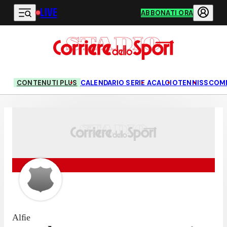
LIVE
Vai al contenuto principale
ABBONATI ORA
CONTENUTI PLUS
CALENDARIO SERIE A
CALCIO
TENNIS
SCOM
Alfie