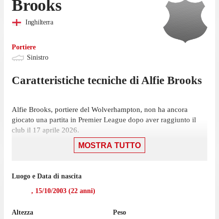
Brooks
Inghilterra
Portiere
Sinistro
Caratteristiche tecniche di
Alfie
Brooks
Alfie Brooks, portiere del Wolverhampton, non ha ancora
giocato una partita in Premier League dopo aver raggiunto il
club il 17 aprile 2026.
MOSTRA TUTTO
Il portiere ha iniziato la sua esperienza con il Wolverhampton
nell'aprile 2026, mentre prima giocava con AFC Telford United,
con cui ha collezionato 3 presenze in campionato.
Luogo e Data di nascita
,
15/10/2003
(
22
anni)
Altezza
Peso