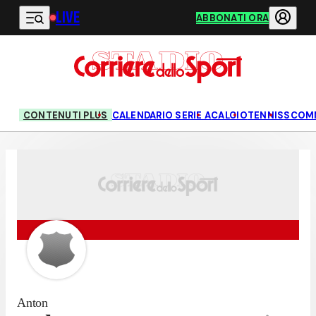
LIVE
Vai al contenuto principale
ABBONATI ORA
CONTENUTI PLUS
CALENDARIO SERIE A
CALCIO
TENNIS
SCOM
Anton