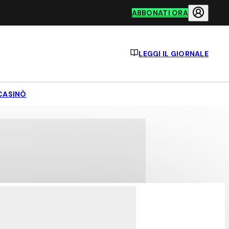
ABBONATI ORA
LEGGI IL GIORNALE
CASINÒ