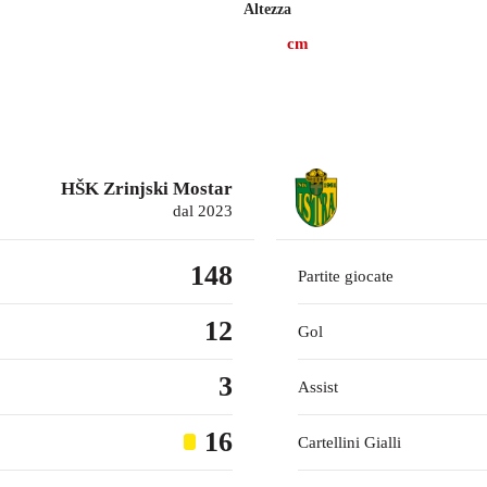
Altezza
lezionato 30 presenze, gare in cui ha realizzato 2 gol.
cm
2018, Ivančić ha collezionato 65 presenze in campionato con Rudeš
HŠK Zrinjski Mostar
dal 2023
148
Partite giocate
12
Gol
3
Assist
16
Cartellini Gialli