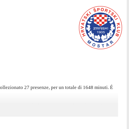
llezionato 27 presenze, per un totale di 1648 minuti. É
per 2-1. In totale il centrocampista ha realizzato 5 reti