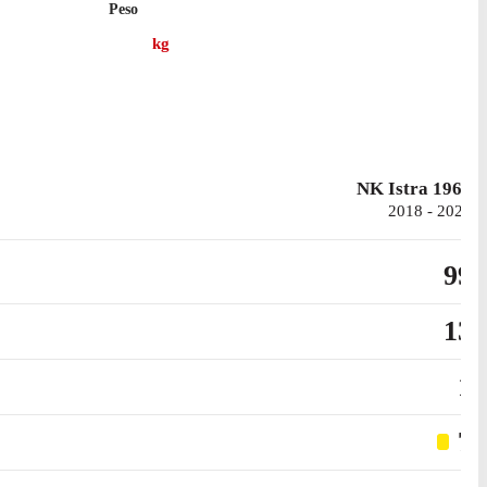
Peso
kg
, per un totale di 2 gol.
NK Istra 1961
2018 - 2023
99
13
1
7