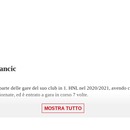
ancic
arte delle gare del suo club in 1. HNL nel 2020/2021, avendo co
iornate, ed è entrato a gara in corso 7 volte.
k. In quella partita ha realizzato un gol nonostante la sconfitta 
MOSTRA TUTTO
a squadra; ha inoltre fornito 1 assist.
benik il 26 settembre, nella vittoria per 1-0.