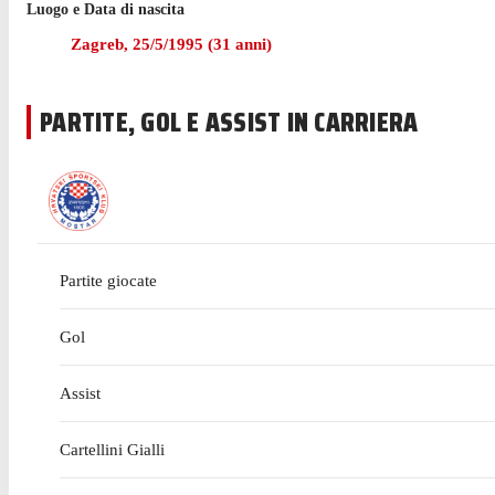
Luogo e Data di nascita
Nell'ultima stagione con Istra 1961 in 1. HNL Ivančić ha col
Zagreb
,
25/5/1995
(
31
anni)
Prima di arrivare a vestire la maglia Istra 1961 nel luglio 
PARTITE, GOL E ASSIST IN CARRIERA
Partite giocate
Gol
Assist
Cartellini Gialli