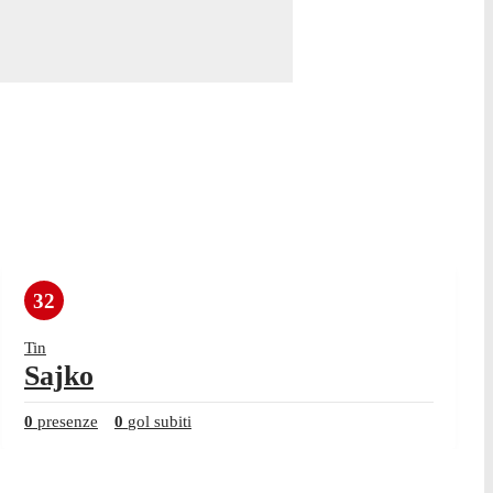
32
Tin
Sajko
0
presenze
0
gol subiti