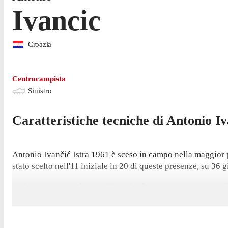
Ivancic
Croazia
Centrocampista
Sinistro
Caratteristiche tecniche di
Antonio
Iv
Antonio Ivančić Istra 1961 è sceso in campo nella maggior p
stato scelto nell'11 iniziale in 20 di queste presenze, su 36 g
L'ultima presenza di Ivančić risale al 22 maggio, contro Osije
nel 2020/2021 - secondo a pari merito tra i giocatori della su
Ha aperto le sue marcature nella stagione di 1. HNL contro Ši