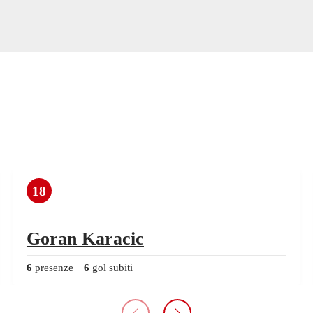
18
Goran Karacic
6
presenze
6
gol subiti