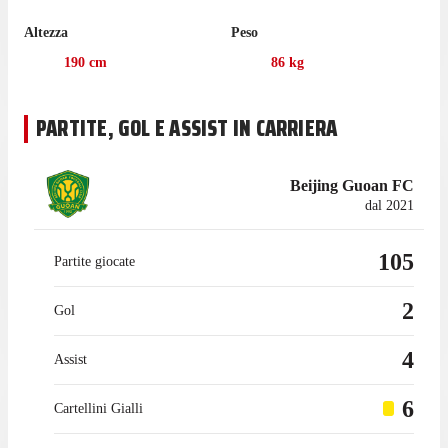
campionato il difensore ha fornito 1 assist.
Altezza
Peso
La gara casalinga contro Shenzhen Peng City, il 7 agosto, sarà
la prossima gara di Chinese Super League per Beijing Guoan.
190
cm
86
kg
Nell'ultima stagione con Beijing Guoan in Chinese Super
League Yang ha collezionato 18 presenze, fornendo 1 assist.
PARTITE, GOL E ASSIST IN CARRIERA
Beijing Guoan FC
dal 2021
105
Partite giocate
2
Gol
4
Assist
6
Cartellini Gialli