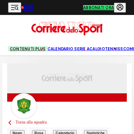
LIVE
Vai al contenuto principale
ABBONATI ORA
CONTENUTI PLUS
CALENDARIO SERIE A
CALCIO
TENNIS
SCOM
Torna alla squadra
News
Rosa
Calendario
Statistiche