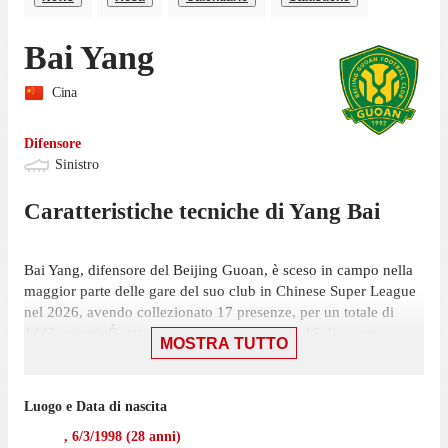
Bai Yang
Cina
Difensore
Sinistro
Caratteristiche tecniche di
Yang
Bai
Bai Yang, difensore del Beijing Guoan, è sceso in campo nella
maggior parte delle gare del suo club in Chinese Super League
nel 2026, avendo collezionato 17 presenze, per un totale di
1443 minuti. É stato scelto nell'11 iniziale in 16 di queste
MOSTRA TUTTO
presenze, su 20 giornate, ed è entrato a gara in corso 1 volta.
L'ultima presenza di Yang nella competizione risale all'1 agosto,
Luogo e Data di nascita
gara in cui ha giocato 78 minuti con la maglia del Beijing
Guoan contro Zhejiang, nella vittoria per 2-1. In questo
,
6/3/1998
(
28
anni)