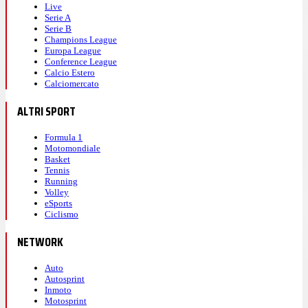
Live
Serie A
Serie B
Champions League
Europa League
Conference League
Calcio Estero
Calciomercato
ALTRI SPORT
Formula 1
Motomondiale
Basket
Tennis
Running
Volley
eSports
Ciclismo
NETWORK
Auto
Autosprint
Inmoto
Motosprint