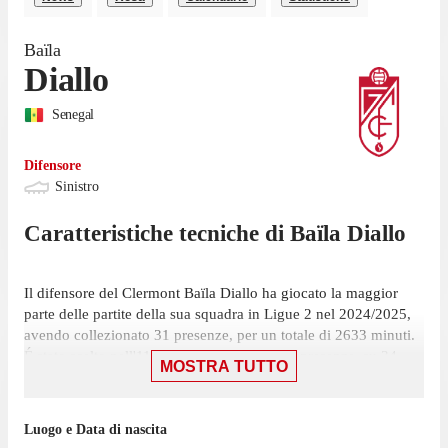
Baïla
Diallo
Senegal
Difensore
Sinistro
Caratteristiche tecniche di
Baïla
Diallo
Il difensore del Clermont Baïla Diallo ha giocato la maggior
parte delle partite della sua squadra in Ligue 2 nel 2024/2025,
avendo collezionato 31 presenze, per un totale di 2633 minuti.
É stato scelto nell'11 iniziale in 30 di queste presenze, su 34
MOSTRA TUTTO
giornate, ed è entrato a gara in corso 1 volta.
L'ultima partita di Diallo in campionato è stata il 10 maggio,
Luogo e Data di nascita
partita in cui ha giocato 68 minuti con la maglia del Clermont