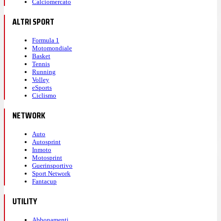
Calciomercato
ALTRI SPORT
Formula 1
Motomondiale
Basket
Tennis
Running
Volley
eSports
Ciclismo
NETWORK
Auto
Autosprint
Inmoto
Motosprint
Guerinsportivo
Sport Network
Fantacup
UTILITY
Abbonamenti