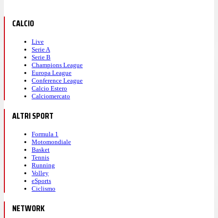
CALCIO
Live
Serie A
Serie B
Champions League
Europa League
Conference League
Calcio Estero
Calciomercato
ALTRI SPORT
Formula 1
Motomondiale
Basket
Tennis
Running
Volley
eSports
Ciclismo
NETWORK