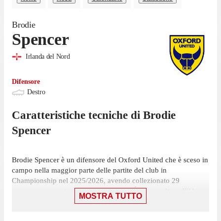
Brodie
Spencer
Irlanda del Nord
Difensore
Destro
Caratteristiche tecniche di
Brodie
Spencer
Brodie Spencer è un difensore del Oxford United che è sceso in
campo nella maggior parte delle partite del club in
Championship nel 2025/2026, avendo collezionato 29
presenze, per un totale di 2147 minuti. É stato scelto nell'11
MOSTRA TUTTO
iniziale in 23 presenze su 46 giornate ed è subentrato 6 volte.
Spencer ha collezionato la sua ultima presenza il 2 maggio, con