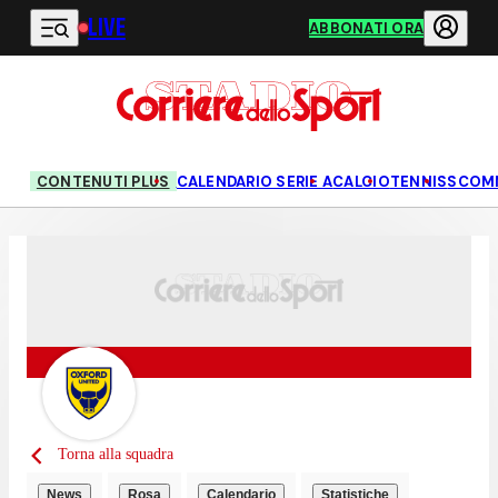
LIVE
Vai al contenuto principale
ABBONATI ORA
CONTENUTI PLUS
CALENDARIO SERIE A
CALCIO
TENNIS
SCOM
Torna alla squadra
News
Rosa
Calendario
Statistiche