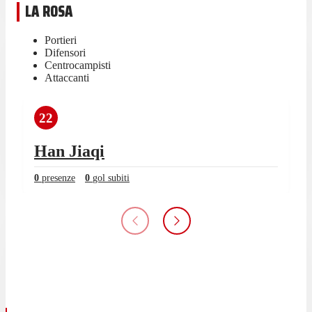
LA ROSA
Portieri
Difensori
Centrocampisti
Attaccanti
22
Han Jiaqi
0
presenze
0
gol subiti