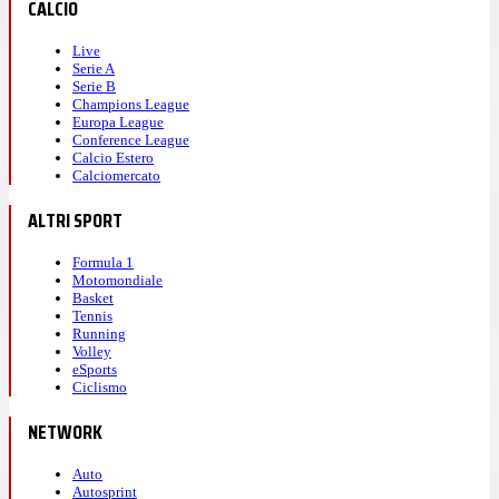
CALCIO
Live
Serie A
Serie B
Champions League
Europa League
Conference League
Calcio Estero
Calciomercato
ALTRI SPORT
Formula 1
Motomondiale
Basket
Tennis
Running
Volley
eSports
Ciclismo
NETWORK
Auto
Autosprint