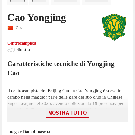
Cao Yongjing
Cina
Centrocampista
Sinistro
Caratteristiche tecniche di
Yongjing
Cao
Il centrocampista del Beijing Guoan Cao Yongjing è sceso in
campo nella maggior parte delle gare del suo club in Chinese
Super League nel 2026, avendo collezionato 19 presenze, per
un totale di 793 minuti. É partito titolare in 7 di queste
MOSTRA TUTTO
presenze, su 21 giornate, ed è stato soprattutto utilizzato da
subentrato, essendo entrato a gara in corso in 12 occasioni.
Luogo e Data di nascita
La sua ultima partita nella competizione è stata il 7 agosto,