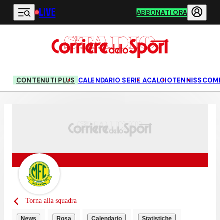
LIVE
Vai al contenuto principale
ABBONATI ORA
CONTENUTI PLUS
CALENDARIO SERIE A
CALCIO
TENNIS
SCOM
Torna alla squadra
News
Rosa
Calendario
Statistiche