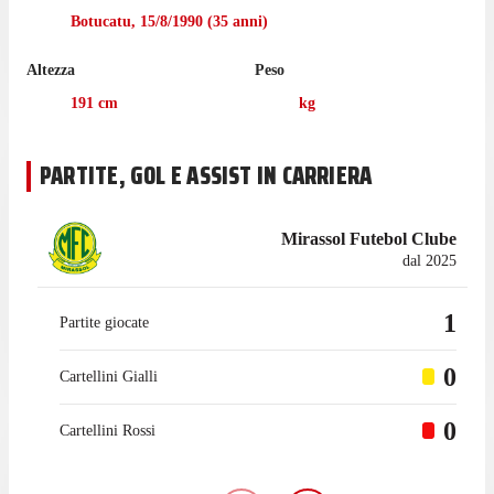
giocare una trasferta contro Cruzeiro.
Botucatu
,
15/8/1990
(
35
anni)
Thomazella non ha giocato nemmeno una partita di Paulista A1
Altezza
Peso
nell'ultima stagione con Mirassol.
191
cm
kg
Il portiere è passato a giocare con Mirassol nel gennaio 2025,
mentre prima giocava con Portuguesa, con cui ha collezionato
59 presenze in campionato.
PARTITE, GOL E ASSIST IN CARRIERA
Mirassol Futebol Clube
dal 2025
1
Partite giocate
0
Cartellini Gialli
0
Cartellini Rossi