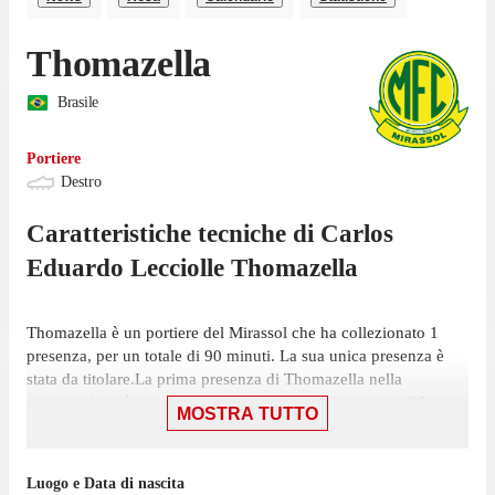
Thomazella
Brasile
Portiere
Destro
Caratteristiche tecniche di
Carlos
Eduardo
Lecciolle Thomazella
Thomazella è un portiere del Mirassol che ha collezionato 1
presenza, per un totale di 90 minuti. La sua unica presenza è
stata da titolare.La prima presenza di Thomazella nella
competizione è stata il 29 luglio, gara in cui ha giocato 90
MOSTRA TUTTO
minuti con la maglia del Mirassol contro Remo, nella vittoria
per 2-1.
Luogo e Data di nascita
Nella prossima partita di Serie A, il 9 agosto, Mirassol dovrà