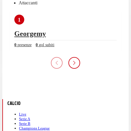
Attaccanti
1
Georgemy
0
presenze
0
gol subiti
CALCIO
Live
Serie A
Serie B
Champions League