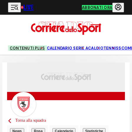
LIVE
Vai al contenuto principale
ABBONATI ORA
CONTENUTI PLUS
CALENDARIO SERIE A
CALCIO
TENNIS
SCOM
Torna alla squadra
News
Rosa
Calendario
Statistiche