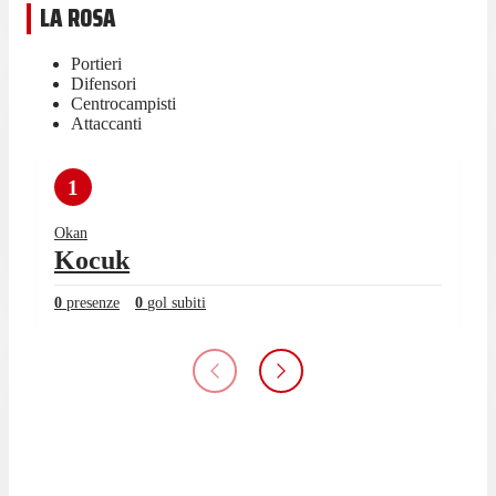
LA ROSA
Portieri
Difensori
Centrocampisti
Attaccanti
1
Okan
Kocuk
0
presenze
0
gol subiti