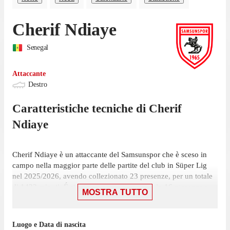
Cherif Ndiaye
Senegal
Attaccante
Destro
Caratteristiche tecniche di
Cherif
Ndiaye
Cherif Ndiaye è un attaccante del Samsunspor che è sceso in
campo nella maggior parte delle partite del club in Süper Lig
nel 2025/2026, avendo collezionato 23 presenze, per un totale
di 1422 minuti. É stato scelto nell'11 iniziale in 16 presenze su
MOSTRA TUTTO
34 giornate ed è entrato 7 volte.
Ndiaye ha giocato la sua ultima gara il 9 maggio, con
Luogo e Data di nascita
Samsunspor: una sconfitta per 3-0 contro l'Istanbul Ba?ak?ehir,