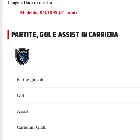
Kansas City l'1 marzo, avendo realizzato una rete nella vitto
Luogo e Data di nascita
Medellín
,
9/3/1995
(
31
anni)
Nell'ultima stagione con il Real Salt Lake in MLS Arango ha 
L'attaccante ha iniziato la sua esperienza con i San Jose E
PARTITE, GOL E ASSIST IN CARRIERA
campionato, con 23 gol e 7 assist.
Partite giocate
Gol
Assist
Cartellini Gialli