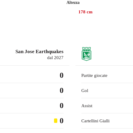
ria per 2-1.
Altezza
178
cm
collezionato 32 presenze, gare in cui ha realizzato 17 gol e for
arthquakes nel gennaio 2025, mentre prima giocava con il Real Sa
San Jose Earthquakes
dal 2027
0
Partite giocate
0
Gol
0
Assist
0
Cartellini Gialli