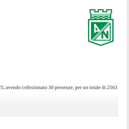
5, avendo collezionato 30 presenze, per un totale di 2563
ha giocato 85 minuti. L'attaccante ha segnato 13 gol in
 sue marcature in questo campionato contro lo Sporting