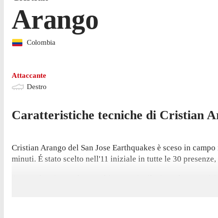
Arango
Colombia
Attaccante
Destro
Caratteristiche tecniche di
Cristian
A
Cristian Arango del San Jose Earthquakes è sceso in campo 
minuti. É stato scelto nell'11 iniziale in tutte le 30 presenze,
Arango ha giocato la sua ultima partita il 18 ottobre, con i 
questo campionato. Ha ricevuto 6 cartellini gialli.
É stato contro St. Louis City il 20 settembre che Arango ha 