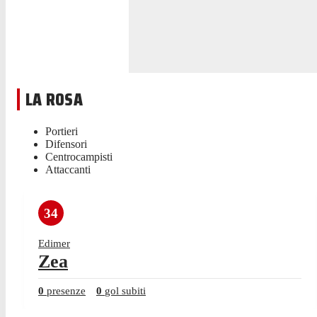
LA ROSA
Portieri
Difensori
Centrocampisti
Attaccanti
34
Edimer
Zea
0
presenze
0
gol subiti