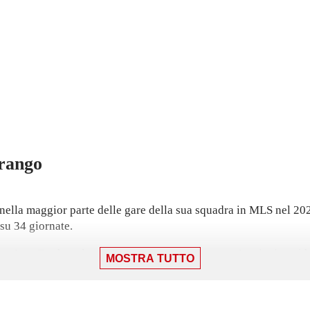
rango
nella maggior parte delle gare della sua squadra in MLS nel 202
 su 34 giornate.
San Jose Earthquakes: una vittoria per 2-1 contro Austin, in cui 
MOSTRA TUTTO
segnato il suo ultimo gol, nella sconfitta per 3-1. Ha aperto le