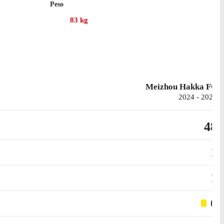
Peso
t.
83
kg
9 presenze in campionato, con 3 gol segnati.
Meizhou Hakka FC
2024 - 2025
48
1
1
6