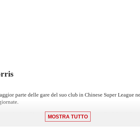
rris
gior parte delle gare del suo club in Chinese Super League nel
giornate.
e, partita in cui ha giocato 90 minuti con la maglia del Meizho
MOSTRA TUTTO
ricevuto 4 cartellini gialli.
1 contro Henan il 19 luglio.