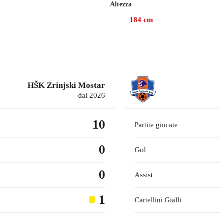
Altezza
ltima stagione con Meizhou Hakka, gare in cui ha fornito 1 assis
184
cm
2024, mentre prima giocava con Mura, con cui ha collezionato 3
HŠK Zrinjski Mostar
dal 2026
10
Partite giocate
0
Gol
0
Assist
1
Cartellini Gialli