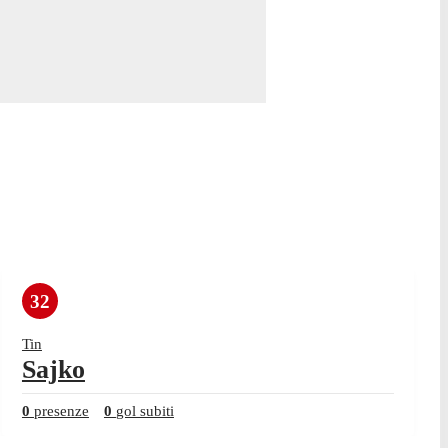
32
Tin
Sajko
0
presenze
0
gol subiti