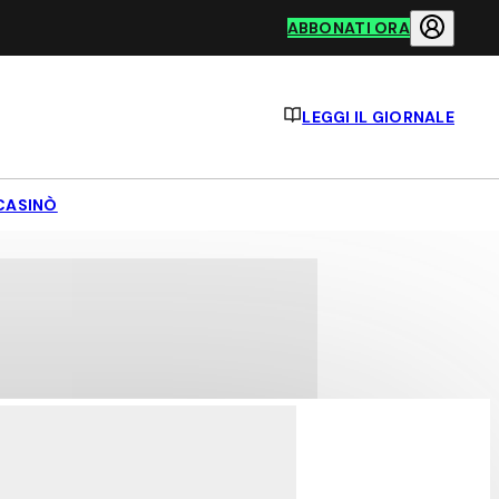
ABBONATI ORA
LEGGI IL GIORNALE
CASINÒ