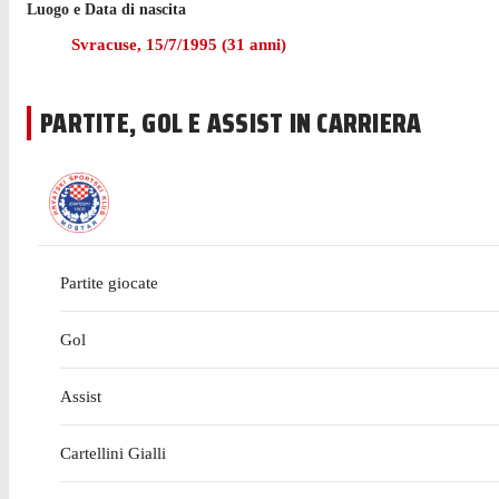
Luogo e Data di nascita
Morris ha giocato 24 partite di Chinese Super League nell'u
Svracuse
,
15/7/1995
(
31
anni)
Morris è passato a giocare con Meizhou Hakka nel gennaio 
PARTITE, GOL E ASSIST IN CARRIERA
Partite giocate
Gol
Assist
Cartellini Gialli