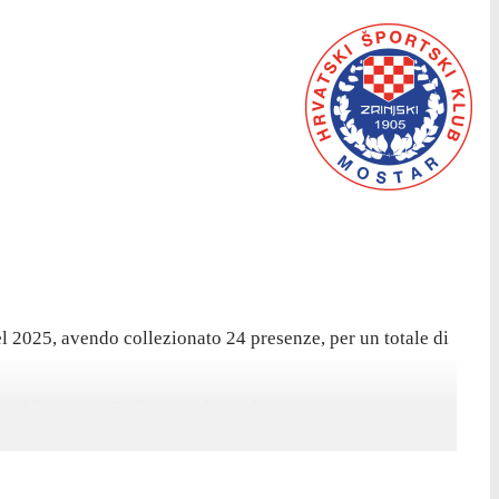
 2025, avendo collezionato 24 presenze, per un totale di
u Hakka contro Dalian Yingbo, nel pareggio per 2-2. In