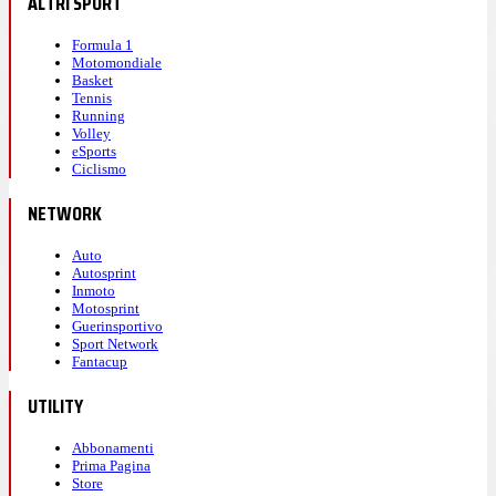
ALTRI SPORT
Formula 1
Motomondiale
Basket
Tennis
Running
Volley
eSports
Ciclismo
NETWORK
Auto
Autosprint
Inmoto
Motosprint
Guerinsportivo
Sport Network
Fantacup
UTILITY
Abbonamenti
Prima Pagina
Store