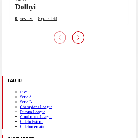
Dolhyi
0
presenze
0
gol subiti
CALCIO
Live
Serie A
Serie B
Champions League
Europa League
Conference League
Calcio Estero
Calciomercato