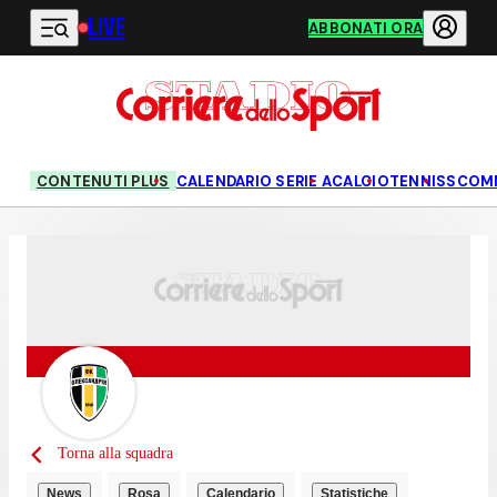
LIVE
Vai al contenuto principale
ABBONATI ORA
CONTENUTI PLUS
CALENDARIO SERIE A
CALCIO
TENNIS
SCOM
Torna alla squadra
News
Rosa
Calendario
Statistiche