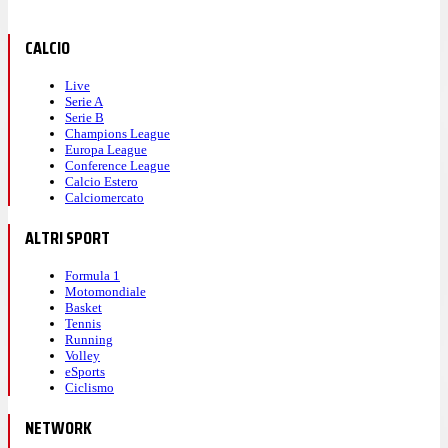
CALCIO
Live
Serie A
Serie B
Champions League
Europa League
Conference League
Calcio Estero
Calciomercato
ALTRI SPORT
Formula 1
Motomondiale
Basket
Tennis
Running
Volley
eSports
Ciclismo
NETWORK