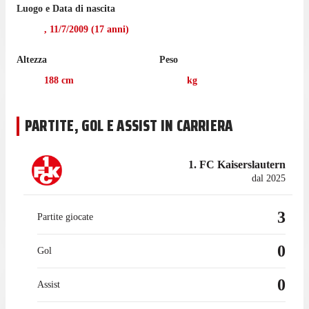
Luogo e Data di nascita
Kaiserslautern contro l'Arminia Bielefeld, nella vittoria per 2-0.
,
11/7/2009
(
17
anni)
Il 23 novembre 2025 Hofmeister ha debuttato in 2. Bundesliga,
a 16 anni e 135 giorni contro l'Holstein Kiel. In generale in 2.
Altezza
Peso
Bundesliga, ha collezionato 3 partite, senza gol e senza assist.
188
cm
kg
PARTITE, GOL E ASSIST IN CARRIERA
1. FC Kaiserslautern
dal 2025
3
Partite giocate
0
Gol
0
Assist