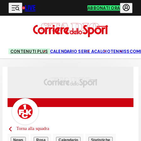
LIVE
Vai al contenuto principale
ABBONATI ORA
CONTENUTI PLUS
CALENDARIO SERIE A
CALCIO
TENNIS
SCOM
Torna alla squadra
News
Rosa
Calendario
Statistiche