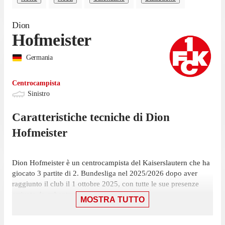
Dion
Hofmeister
Germania
Centrocampista
Sinistro
Caratteristiche tecniche di
Dion
Hofmeister
Dion Hofmeister è un centrocampista del Kaiserslautern che ha
giocato 3 partite di 2. Bundesliga nel 2025/2026 dopo aver
raggiunto il club il 1 ottobre 2025, con tutte le sue presenze
arrivate da subentrato.
MOSTRA TUTTO
La sua ultima presenza nella competizione risale all'8 maggio,
gara in cui ha giocato 12 minuti con la maglia del