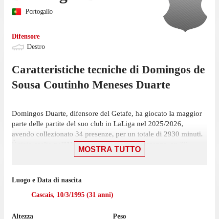
Portogallo
Difensore
Destro
Caratteristiche tecniche di
Domingos
de
Sousa Coutinho Meneses Duarte
Domingos Duarte, difensore del Getafe, ha giocato la maggior
parte delle partite del suo club in LaLiga nel 2025/2026,
avendo collezionato 34 presenze, per un totale di 2930 minuti.
É stato scelto nell'11 iniziale in tutte le 34 presenze, su 38
MOSTRA TUTTO
giornate.
L'ultima presenza di Duarte risale al 23 maggio, nella vittoria
Luogo e Data di nascita
per 1-0 contro l'Osasuna, in cui ha giocato 90 minuti. In totale il
difensore ha realizzato 1 rete in questa stagione; ha inoltre
Cascais
,
10/3/1995
(
31
anni)
offerto 1 assist. Ha ricevuto 12 cartellini gialli.
Altezza
Peso