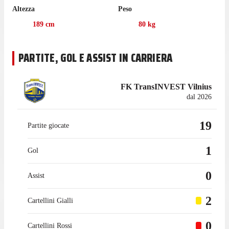
cartellini gialli, oltre a essere stato espulso 2 volte.
Altezza
Peso
Nell'ultima stagione con Uerdingen in 3. Liga Girdvainis ha
189
cm
80
kg
collezionato 12 presenze, gare in cui ha realizzato 1 gol.
Girdvainis è passato tra le fila Uerdingen nel gennaio 2020,
PARTITE, GOL E ASSIST IN CARRIERA
mentre prima giocava con Rīgas FS, con cui ha collezionato 14
presenze in campionato.
FK TransINVEST Vilnius
dal 2026
19
Partite giocate
1
Gol
0
Assist
2
Cartellini Gialli
0
Cartellini Rossi