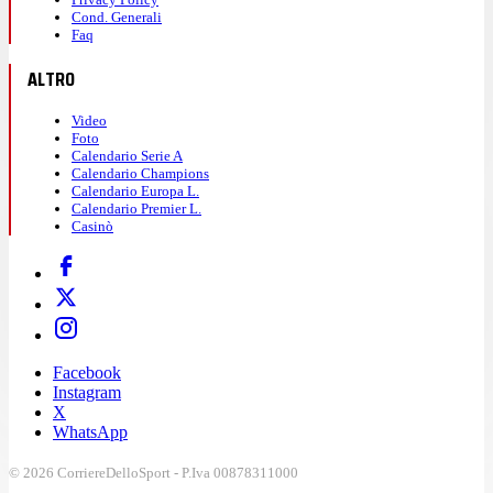
Cond. Generali
Faq
ALTRO
Video
Foto
Calendario Serie A
Calendario Champions
Calendario Europa L.
Calendario Premier L.
Casinò
Facebook
Instagram
X
WhatsApp
© 2026 CorriereDelloSport - P.Iva 00878311000