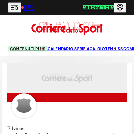
LIVE
Vai al contenuto principale
ABBONATI ORA
CONTENUTI PLUS
CALENDARIO SERIE A
CALCIO
TENNIS
SCOM
Edvinas