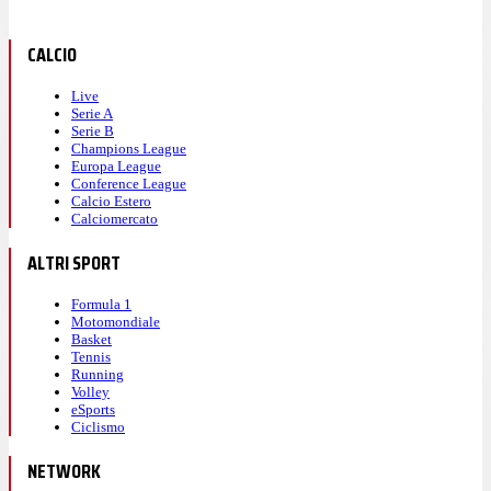
CALCIO
Live
Serie A
Serie B
Champions League
Europa League
Conference League
Calcio Estero
Calciomercato
ALTRI SPORT
Formula 1
Motomondiale
Basket
Tennis
Running
Volley
eSports
Ciclismo
NETWORK