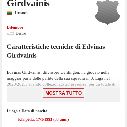
Girdvainis
Lituania
Difensore
Destro
Caratteristiche tecniche di
Edvinas
Girdvainis
Edvinas Girdvainis, difensore Uerdingen, ha giocato nella
maggior parte delle partite della sua squadra in 3. Liga nel
2020/2021, avendo collezionato 20 presenze, per un totale di
1703 minuti. É partito titolare in 19 presenze su 38 giornate ed
MOSTRA TUTTO
è entrato 1 volta.
La sua ultima presenza in campionato è stata il 22 maggio,
Luogo e Data di nascita
partita in cui ha giocato 90 minuti con la maglia Uerdingen
contro Waldhof Mannheim, nel pareggio per 1-1. In questa
Klaipėda
,
17/1/1993
(
33
anni)
stagione il difensore ha registrato 1 assist. Ha ricevuto 6