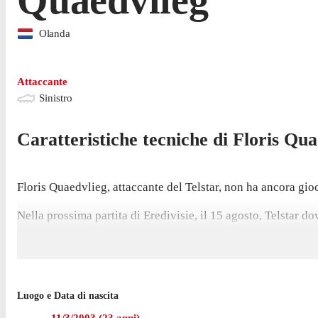
Olanda
Attaccante
Sinistro
Caratteristiche tecniche di
Floris
Qua
Floris Quaedvlieg, attaccante del Telstar, non ha ancora gioc
Nella prossima partita di Eredivisie, il 15 agosto, Telstar d
Quaedvlieg è passato a giocare con Telstar nel febbraio 20
Luogo e Data di nascita