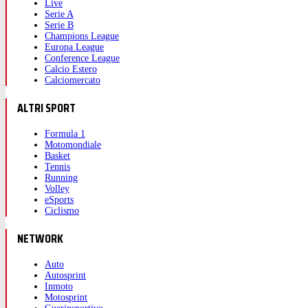
Live
Serie A
Serie B
Champions League
Europa League
Conference League
Calcio Estero
Calciomercato
ALTRI SPORT
Formula 1
Motomondiale
Basket
Tennis
Running
Volley
eSports
Ciclismo
NETWORK
Auto
Autosprint
Inmoto
Motosprint