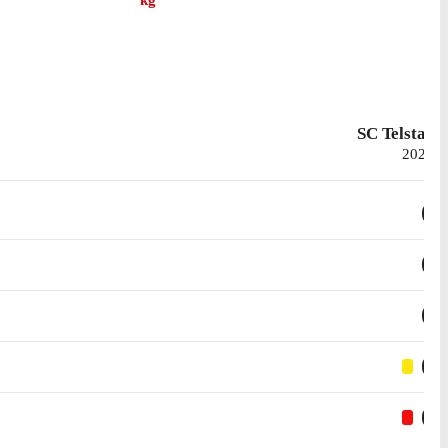
kg
SC Telstar
2025
0
0
0
0
0