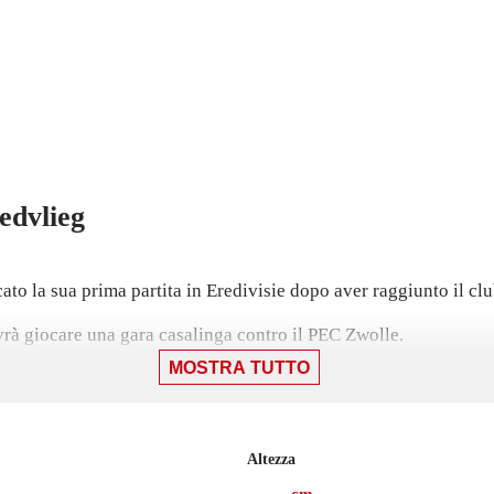
edvlieg
ato la sua prima partita in Eredivisie dopo aver raggiunto il clu
ovrà giocare una gara casalinga contro il PEC Zwolle.
MOSTRA TUTTO
25, mentre prima giocava con l'Emmen, con cui non ha collezio
Altezza