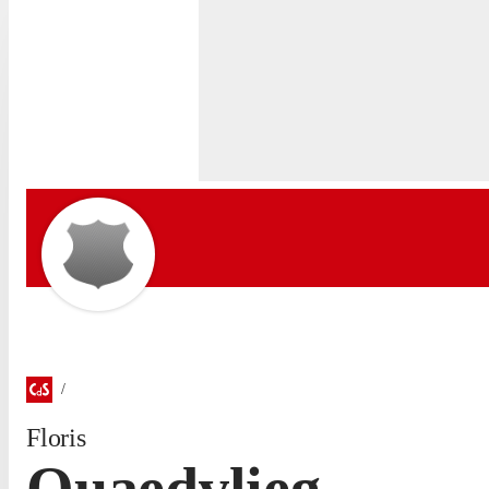
Floris
Quaedvlieg