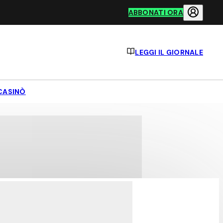
ABBONATI ORA
LEGGI IL GIORNALE
CASINÒ