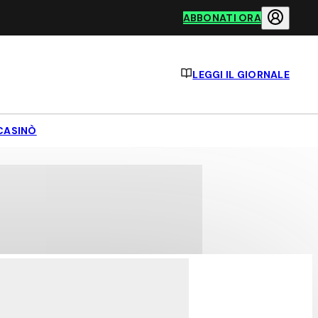
ABBONATI ORA
LEGGI IL GIORNALE
CASINÒ