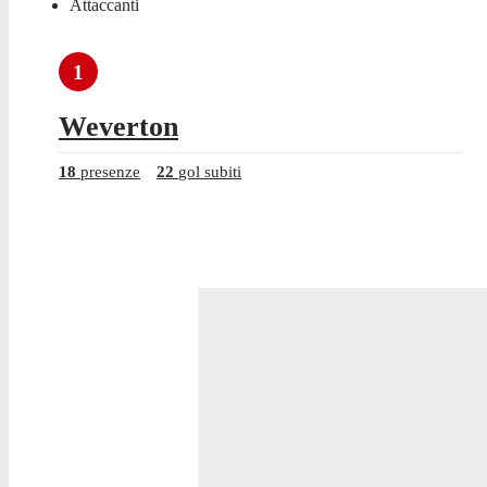
Attaccanti
1
Weverton
18
presenze
22
gol subiti