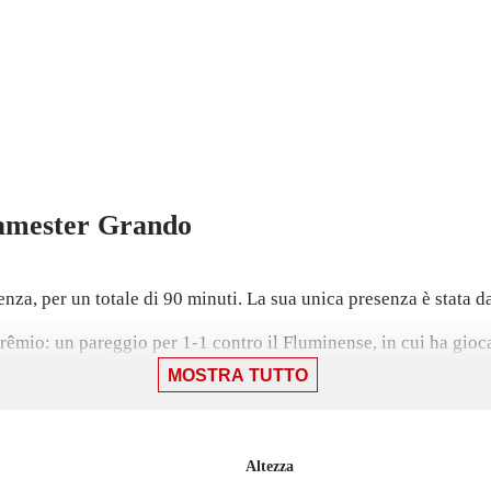
mester Grando
za, per un totale di 90 minuti. La sua unica presenza è stata da 
l Grêmio: un pareggio per 1-1 contro il Fluminense, in cui ha gioc
MOSTRA TUTTO
 Botafogo, il 29 luglio.
 presenze di Gaúcho 1 e Serie A, gare in cui ha mantenuto 7 vol
Altezza
dopo un'esperienza in prestito con Cruzeiro, con cui non ha co