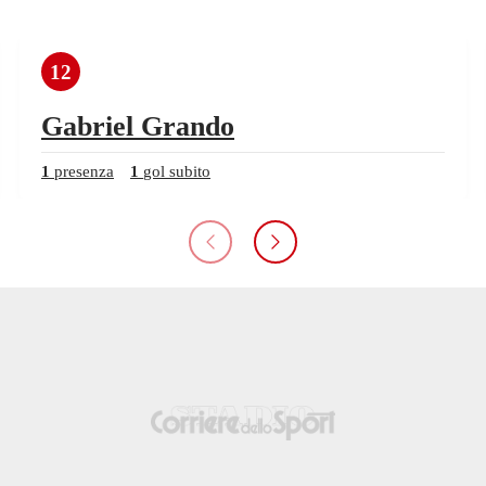
12
Gabriel Grando
1
presenza
1
gol subito