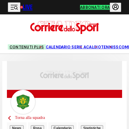
LIVE
Vai al contenuto principale
ABBONATI ORA
CONTENUTI PLUS
CALENDARIO SERIE A
CALCIO
TENNIS
SCOM
Torna alla squadra
News
Rosa
Calendario
Statistiche