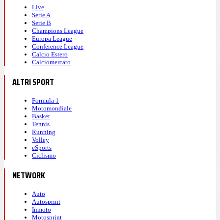
Live
Serie A
Serie B
Champions League
Europa League
Conference League
Calcio Estero
Calciomercato
ALTRI SPORT
Formula 1
Motomondiale
Basket
Tennis
Running
Volley
eSports
Ciclismo
NETWORK
Auto
Autosprint
Inmoto
Motosprint