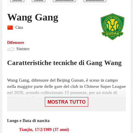
Wang Gang
Cina
Difensore
Sinistro
Caratteristiche tecniche di
Gang
Wang
Wang Gang, difensore del Beijing Guoan, è sceso in campo
nella maggior parte delle gare del club in Chinese Super League
nel 2026, avendo collezionato 15 presenze, per un totale di
1152 minuti. É stato scelto nell'11 iniziale in 14 presenze su 21
MOSTRA TUTTO
giornate ed è subentrato 1 volta.
Gang ha giocato la sua ultima gara il 7 agosto, con Beijing
Luogo e Data di nascita
Guoan: una vittoria per 4-0 contro Shenzhen Peng City, in cui
ha giocato 18 minuti. In totale il difensore ha registrato 2 assist
Tianjin
,
17/2/1989
(
37
anni)