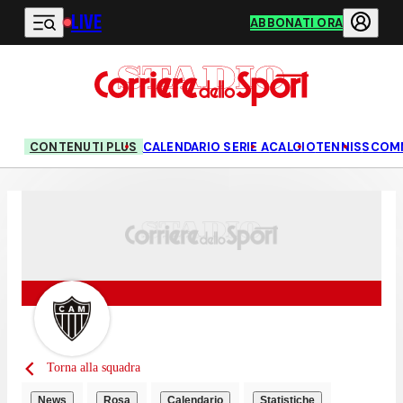
LIVE
Vai al contenuto principale
ABBONATI ORA
CONTENUTI PLUS
CALENDARIO SERIE A
CALCIO
TENNIS
SCOM
Torna alla squadra
News
Rosa
Calendario
Statistiche