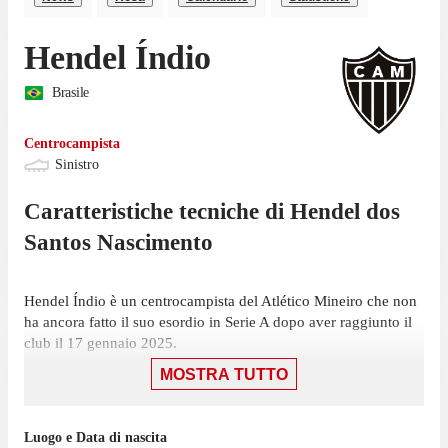
Hendel Índio
Brasile
Centrocampista
Sinistro
Caratteristiche tecniche di
Hendel
dos
Santos Nascimento
Hendel Índio è un centrocampista del Atlético Mineiro che non
ha ancora fatto il suo esordio in Serie A dopo aver raggiunto il
club il 17 gennaio 2025.
MOSTRA TUTTO
La gara casalinga contro il Bragantino, il 29 luglio, sarà la
prossima gara di Serie A per l'Atlético Mineiro.
Índio ha giocato 3 partite di Mineiro 1 nell'ultima stagione con
Luogo e Data di nascita