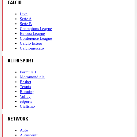
CALCIO
Live
Serie A
Serie B
Champions League
Europa League
Conference League
Calcio Estero
Calciomercato
ALTRI SPORT
Formula 1
Motomondiale
Basket
Tennis
Running
Volley
eSports
Ciclismo
NETWORK
Auto
Autosprint