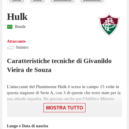
Hulk
Brasile
Attaccante
Sinistro
Caratteristiche tecniche di
Givanildo
Vieira de Souza
L'attaccante del Fluminense Hulk è sceso in campo 15 volte in
questa stagione di Serie A, con 3 di queste che sono state per la
sua attuale squadra. Ha giocato anche per l'Atlético Mineiro
durante la stagione 2026.
MOSTRA TUTTO
La sua ultima partita in Serie A è stata il 29 luglio, partita in cui
ha giocato 75 minuti con la maglia del Fluminense contro il
Luogo e Data di nascita
Bahia, nel pareggio per 0-0. In totale l'attaccante ha segnato 2