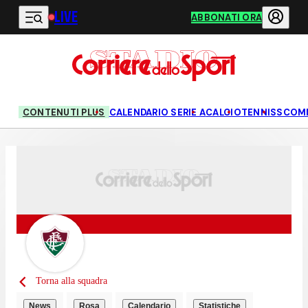
LIVE
Vai al contenuto principale
ABBONATI ORA
CONTENUTI PLUS
CALENDARIO SERIE A
CALCIO
TENNIS
SCOM
Torna alla squadra
News
Rosa
Calendario
Statistiche