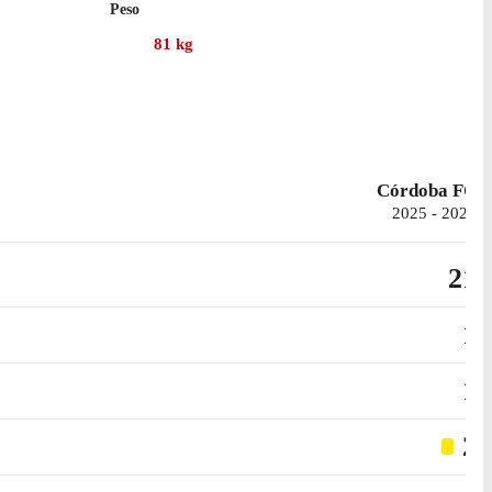
Peso
81
kg
Córdoba FC
2025 - 2026
21
1
1
2