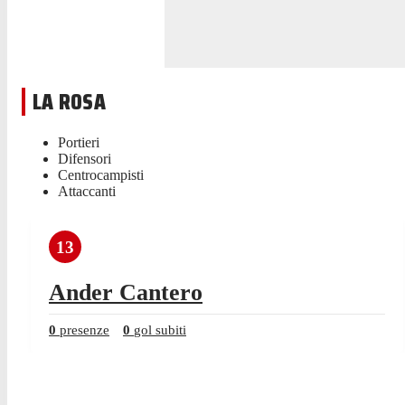
LA ROSA
Portieri
Difensori
Centrocampisti
Attaccanti
13
Ander Cantero
0
presenze
0
gol subiti