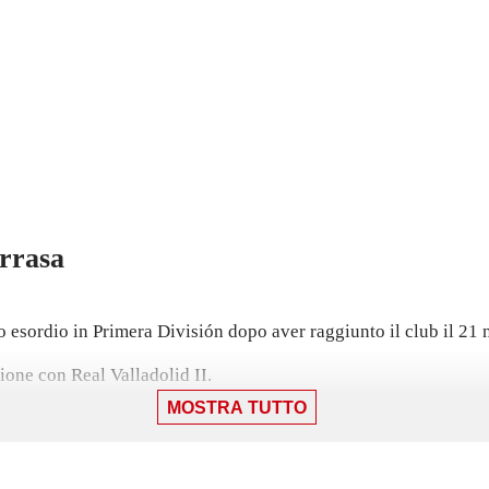
arrasa
uo esordio in Primera División dopo aver raggiunto il club il 2
ione con Real Valladolid II.
MOSTRA TUTTO
rima giocava con Real Valladolid II, con cui ha collezionato 29 