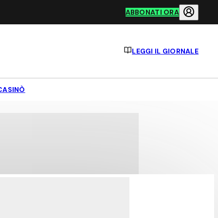
ABBONATI ORA
LEGGI IL GIORNALE
CASINÒ