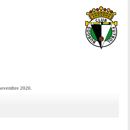
1 novembre 2020.
presenze in campionato, con 1 gol segnato.