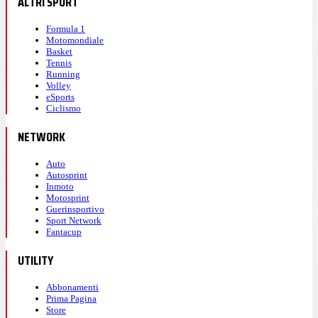
ALTRI SPORT
Formula 1
Motomondiale
Basket
Tennis
Running
Volley
eSports
Ciclismo
NETWORK
Auto
Autosprint
Inmoto
Motosprint
Guerinsportivo
Sport Network
Fantacup
UTILITY
Abbonamenti
Prima Pagina
Store