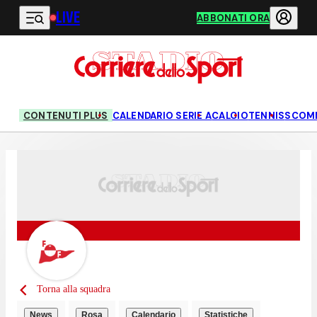
LIVE
Vai al contenuto principale
ABBONATI ORA
CONTENUTI PLUS
CALENDARIO SERIE A
CALCIO
TENNIS
SCOM
Torna alla squadra
News
Rosa
Calendario
Statistiche