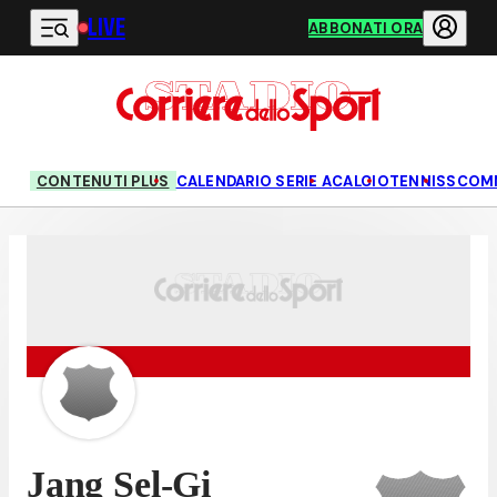
LIVE
Vai al contenuto principale
ABBONATI ORA
CONTENUTI PLUS
CALENDARIO SERIE A
CALCIO
TENNIS
SCOM
Jang Sel-Gi