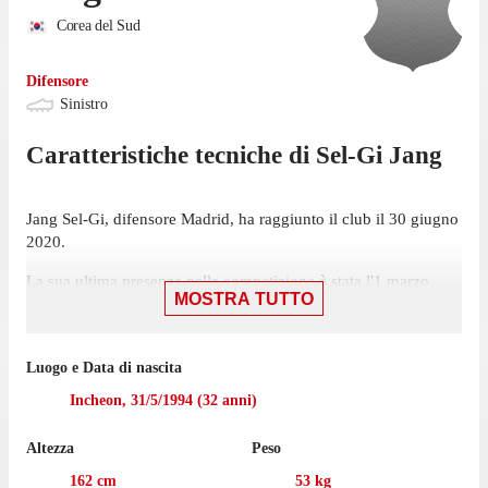
Corea del Sud
Difensore
Sinistro
Caratteristiche tecniche di
Sel-Gi
Jang
Jang Sel-Gi, difensore Madrid, ha raggiunto il club il 30 giugno
2020.
La sua ultima presenza nella competizione è stata l'1 marzo
MOSTRA TUTTO
2020, partita in cui ha giocato 90 minuti con la maglia Madrid
contro Barcelona, nella sconfitta per 5-0.
Nella passata stagione di Primera División Femenina Jang è
Luogo e Data di nascita
scesan in campo in 6 partite con Madrid, gare in cui ha fornito
Incheon
,
31/5/1994
(
32
anni)
1 assist vincente.
Altezza
Peso
162
cm
53
kg