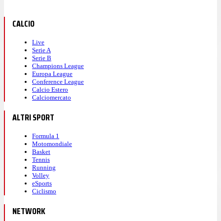
CALCIO
Live
Serie A
Serie B
Champions League
Europa League
Conference League
Calcio Estero
Calciomercato
ALTRI SPORT
Formula 1
Motomondiale
Basket
Tennis
Running
Volley
eSports
Ciclismo
NETWORK