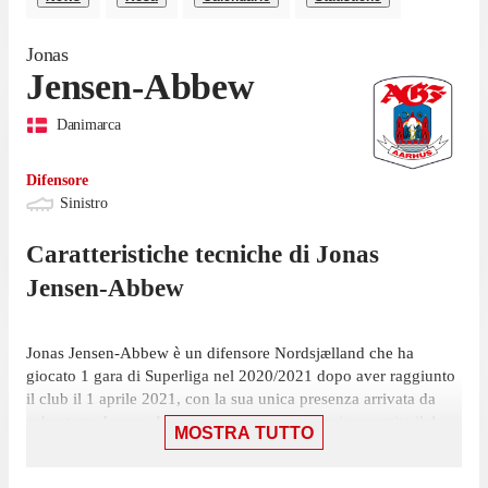
Jonas
Jensen-Abbew
Danimarca
Difensore
Sinistro
Caratteristiche tecniche di
Jonas
Jensen-Abbew
Jonas Jensen-Abbew è un difensore Nordsjælland che ha
giocato 1 gara di Superliga nel 2020/2021 dopo aver raggiunto
il club il 1 aprile 2021, con la sua unica presenza arrivata da
subentrato.Jensen-Abbew ha giocato la sua prima partita il 4
MOSTRA TUTTO
aprile, con Nordsjælland: una vittoria per 2-0 contro AGF, in cui
ha giocato 23 minuti.