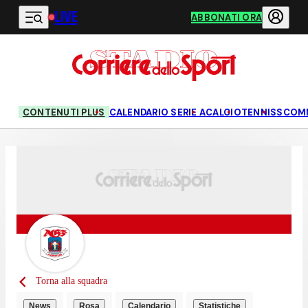
LIVE
Vai al contenuto principale
ABBONATI ORA
CONTENUTI PLUS
CALENDARIO SERIE A
CALCIO
TENNIS
SCOM
Torna alla squadra
News
Rosa
Calendario
Statistiche