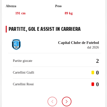
América Mineiro, gare in cui ha mantenuto 3 volte la porta
Altezza
Peso
inviolata.
191
cm
89
kg
Jori è tornato a giocare per América Mineiro nel maggio 2021
dopo un'esperienza in prestito con Coimbra, con cui ha
collezionato 8 presenze in campionato.
PARTITE, GOL E ASSIST IN CARRIERA
Capital Clube de Futebol
dal 2026
2
Partite giocate
0
Cartellini Gialli
0
Cartellini Rossi