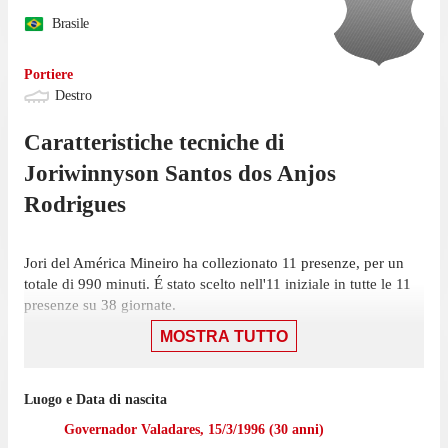
Brasile
Portiere
Destro
Caratteristiche tecniche di
Joriwinnyson
Santos dos Anjos
Rodrigues
Jori del América Mineiro ha collezionato 11 presenze, per un
totale di 990 minuti. É stato scelto nell'11 iniziale in tutte le 11
presenze su 38 giornate.
MOSTRA TUTTO
L'ultima presenza di Jori in campionato risale al 6 dicembre,
gara in cui ha giocato 90 minuti con la maglia del América
Mineiro contro il Goiás, nella sconfitta per 1-0. Non ha ancora
Luogo e Data di nascita
mantenuto la porta inviolata in questa stagione.
Governador Valadares
,
15/3/1996
(
30
anni)
Jori ha giocato 6 partite di Mineiro 1 nell'ultima stagione con